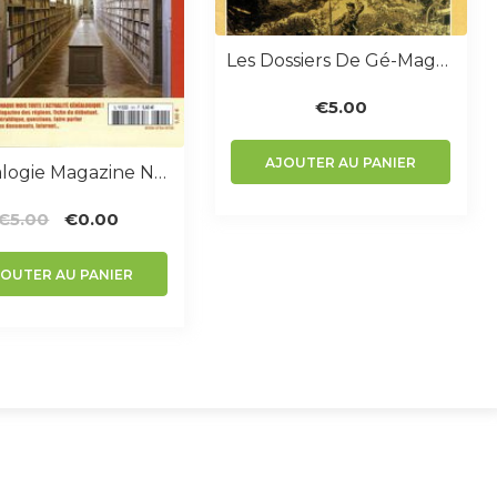
Les Dossiers De Gé-Magazine N° 2 : Guide Des Recherches Généalogiques À Paris
€
5.00
AJOUTER AU PANIER
Généalogie Magazine N° 302
Le
Le
€
5.00
€
0.00
prix
prix
initial
actuel
JOUTER AU PANIER
était :
est :
€5.00.
€0.00.