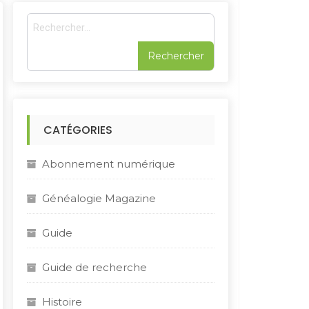
R
e
c
h
e
r
c
h
CATÉGORIES
e
r
Abonnement numérique
:
Généalogie Magazine
Guide
Guide de recherche
Histoire