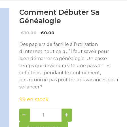
Comment Débuter Sa
Généalogie
Le
Le
€
10.00
€
0.00
prix
prix
Des papiers de famille à l’utilisation
initial
actuel
d’Internet, tout ce qu’il faut savoir pour
était :
est :
bien démarrer sa généalogie. Un passe-
€10.00.
€0.00.
temps qui deviendra vite une passion. Et
cet été ou pendant le confinement,
pourquoi ne pas profiter des vacances pour
se lancer?
99 en stock
Comment
débuter
sa