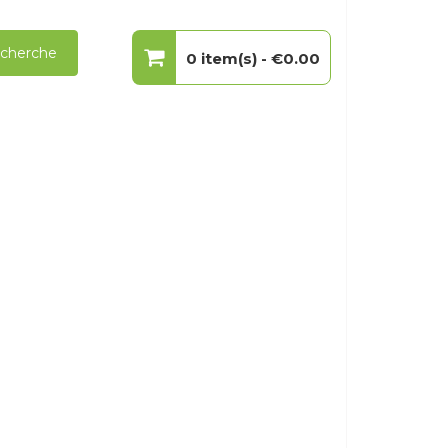
cherche
0 item(s) -
€0.00
Votre panier est vide.