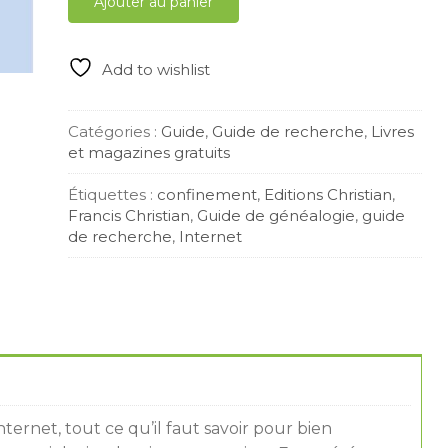
Ajouter au panier
généalogie
quantity
Add to wishlist
Catégories :
Guide
,
Guide de recherche
,
Livres
et magazines gratuits
Étiquettes :
confinement
,
Editions Christian
,
Francis Christian
,
Guide de généalogie
,
guide
de recherche
,
Internet
Internet, tout ce qu’il faut savoir pour bien