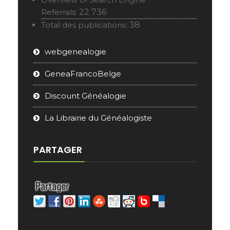
Referrals:
22 736
Total des publications:
38
webgenealogie
GeneaFrancoBelge
Discount Généalogie
La Librairie du Généalogiste
PARTAGER