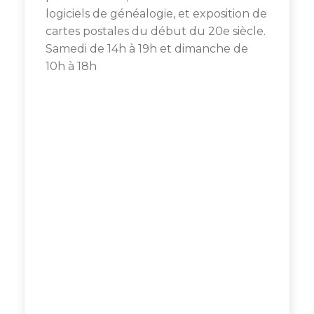
21
logiciels de généalogie, et exposition de
Juillet
cartes postales du début du 20e siècle.
2024
Samedi de 14h à 19h et dimanche de
10h à 18h