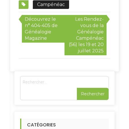
Campénéac
Navigation
Découvrez le
Les Rendez-
de
n° 404-405 de
vous de la
Généalogie
Généalogie
l’article
Magazine
Campénéac
(56) les 19 et 20
juillet 2025
R
e
c
h
e
r
c
h
CATÉGORIES
e