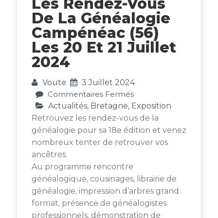
Les Rendez-Vous
De La Généalogie
Campénéac (56)
Les 20 Et 21 Juillet
2024
Voute
3 Juillet 2024
Sur
Commentaires Fermés
Les
Actualités
,
Bretagne
,
Exposition
Rendez-
Retrouvez les rendez-vous de la
Vous
généalogie pour sa 18e édition et venez
De
nombreux tenter de retrouver vos
La
ancêtres.
Généalogie
Au programme rencontre
Campénéac
généalogique, cousinages, librairie de
(56)
Les
généalogie, impression d’arbres grand
20
format, présence de généalogistes
Et
professionnels, démonstration de