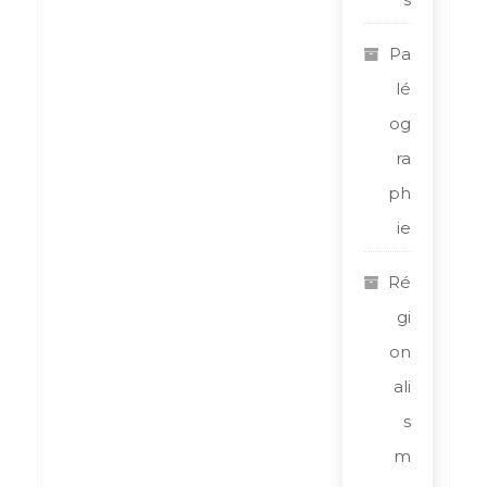
Pa
lé
og
ra
ph
ie
Ré
gi
on
ali
s
m