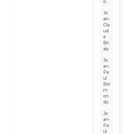
is
Je
an-
Cla
ud
e
Bri
aly
Je
an-
Pa
ul
Bel
m
on
do
Je
an-
Pa
ul