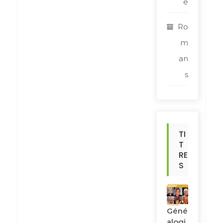
e
Ro
m
an
s
TI
T
RE
S
Géné
Alogi