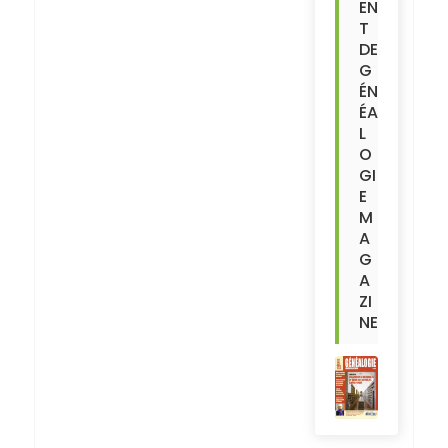
EN
T
DE
G
ÉN
ÉA
L
O
GI
E
M
A
G
A
ZI
NE