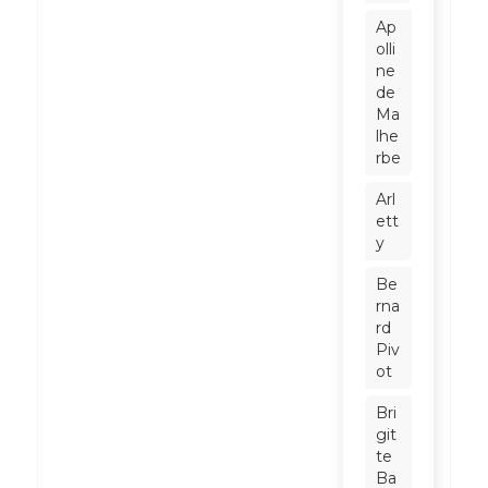
Ap
olli
ne
de
Ma
lhe
rbe
Arl
ett
y
Be
rna
rd
Piv
ot
Bri
git
te
Ba