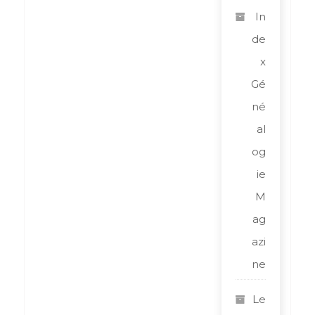
In
de
x
Gé
né
al
og
ie
M
ag
azi
ne
Le