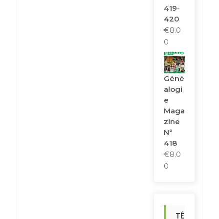
419-
420
€
8.0
0
Géné
Alogi
E
Maga
Zine
N°
418
€
8.0
0
TÉ