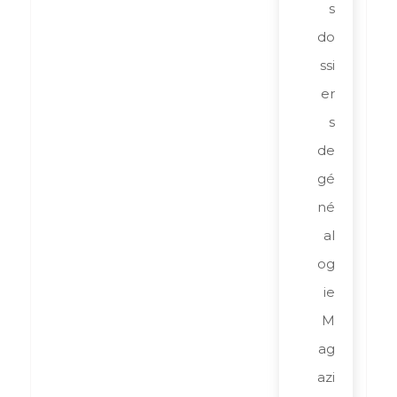
s
do
ssi
er
s
de
gé
né
al
og
ie
M
ag
azi