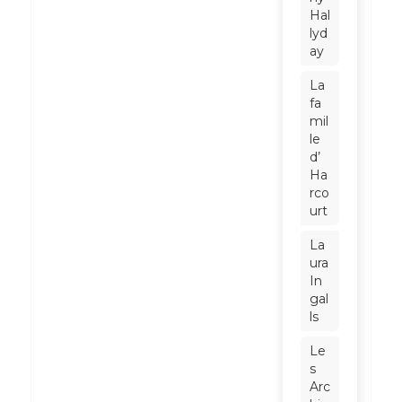
Hal
lyd
ay
La
fa
mil
le
d’
Ha
rco
urt
La
ura
In
gal
ls
Le
s
Arc