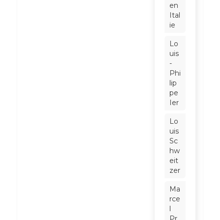
en
Ital
ie
Lo
uis
-
Phi
lip
pe
Ier
Lo
uis
Sc
hw
eit
zer
Ma
rce
l
Pr