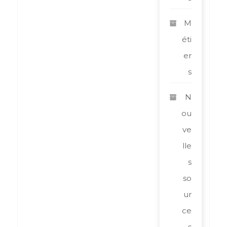
M
éti
er
s
N
ou
ve
lle
s
so
ur
ce
s