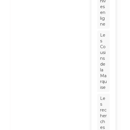
hiv
es
en
lig
ne
Le
s
Co
usi
ns
de
la
Ma
rqu
ise
Le
s
rec
her
ch
es