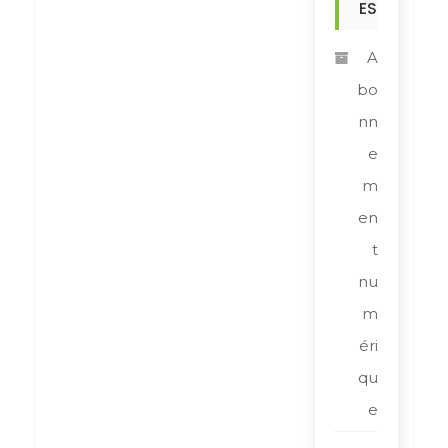
ES
A
bo
nn
e
m
en
t
nu
m
éri
qu
e