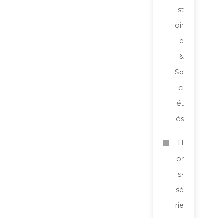
st
oir
e
&
So
ci
ét
és
H
or
s-
sé
rie