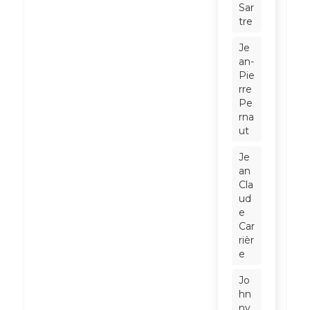
Sar
tre
Je
an-
Pie
rre
Pe
rna
ut
Je
an
Cla
ud
e
Car
rièr
e
Jo
hn
ny