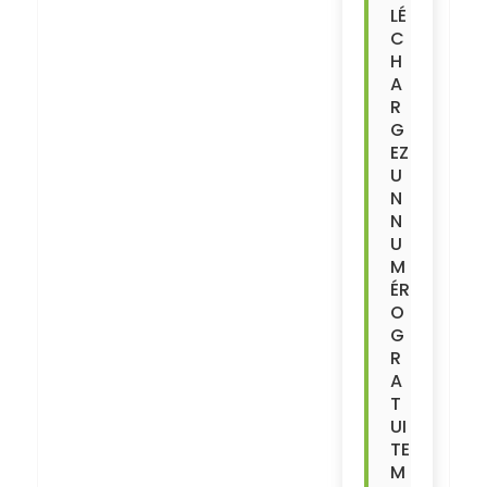
LÉ
C
H
A
R
G
EZ
U
N
N
U
M
ÉR
O
G
R
A
T
UI
TE
M