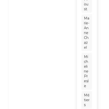
ou
st
Ma
rie-
An
ne
Ch
az
el
Mi
ch
eli
ne
Pr
esl
e
Mé
tier
s