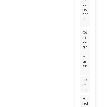
de
rec
her
ch
e
Gé
né
alo
gie
-
Ma
ga
zin
e
Ha
rco
urt
He
red