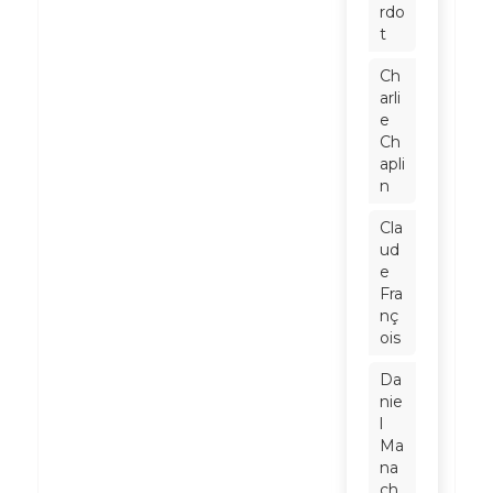
rdo
t
Ch
arli
e
Ch
apli
n
Cla
ud
e
Fra
nç
ois
Da
nie
l
Ma
na
ch