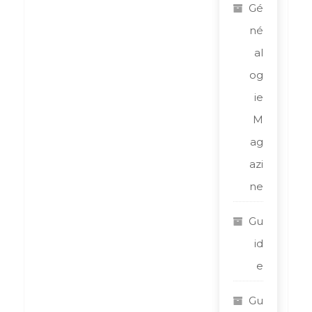
Gé
né
al
og
ie
M
ag
azi
ne
Gu
id
e
Gu