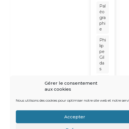
Pal
éo
gra
phi
e
Phi
lip
pe
Gil
da
s
Phi
Gérer le consentement
lip
aux cookies
pe
No
Nous utilisons des cookies pour optimiser notre site web et notre servi
iret
Ra
Accepter
ym
on