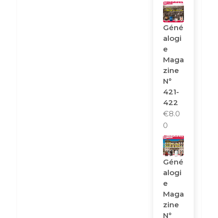
Géné
Alogi
E
Maga
Zine
N°
421-
422
€
8.0
0
Géné
Alogi
E
Maga
Zine
N°