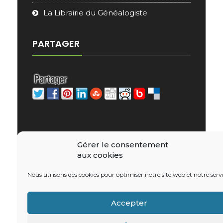
La Librairie du Généalogiste
PARTAGER
Gérer le consentement
aux cookies
Nous utilisons des cookies pour optimiser notre site web et notre servi
Copyright © 2026 - e-Librairie Généalogique
WordPress Theme : by
Sparkle Themes
Accepter