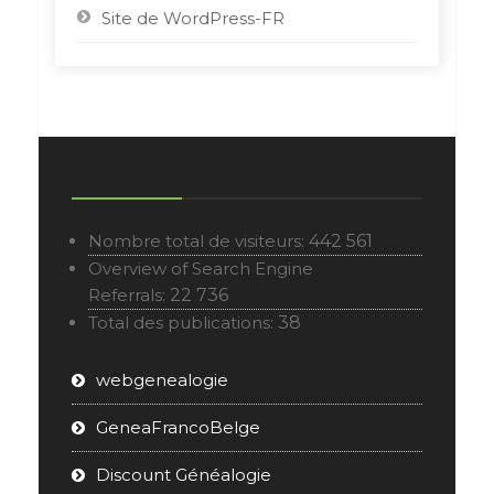
Site de WordPress-FR
Nombre total de visiteurs:
442 561
Overview of Search Engine
Referrals:
22 736
Total des publications:
38
webgenealogie
GeneaFrancoBelge
Discount Généalogie