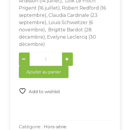
Ardisson (14 juillet), Loïk Le Floch
Prigent (16 juillet), Robert Redford (16
septembre), Claudia Cardinale (23
septembre), Louis Schweitzer (6
novembre), Brigitte Bardot (28
décembre), Evelyne Leclercq (30
décembre)
Généalogie-
Magazine
Hors-
Ajouter au panier
série
N°
02
Add to wishlist
quantity
Catégorie :
Hors-série