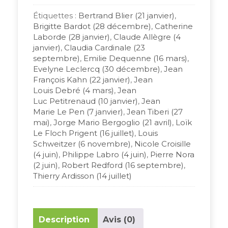
Étiquettes :
Bertrand Blier (21 janvier)
,
Brigitte Bardot (28 décembre)
,
Catherine
Laborde (28 janvier)
,
Claude Allègre (4
janvier)
,
Claudia Cardinale (23
septembre)
,
Emilie Dequenne (16 mars)
,
Evelyne Leclercq (30 décembre)
,
Jean
François Kahn (22 janvier)
,
Jean
Louis Debré (4 mars)
,
Jean
Luc Petitrenaud (10 janvier)
,
Jean
Marie Le Pen (7 janvier)
,
Jean Tiberi (27
mai)
,
Jorge Mario Bergoglio (21 avril)
,
Loïk
Le Floch Prigent (16 juillet)
,
Louis
Schweitzer (6 novembre)
,
Nicole Croisille
(4 juin)
,
Philippe Labro (4 juin)
,
Pierre Nora
(2 juin)
,
Robert Redford (16 septembre)
,
Thierry Ardisson (14 juillet)
Description
Avis (0)