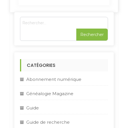
R
e
c
h
e
r
c
h
CATÉGORIES
e
r
Abonnement numérique
:
Généalogie Magazine
Guide
Guide de recherche