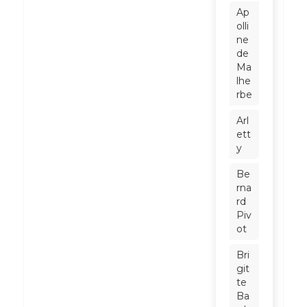
Ap
olli
ne
de
Ma
lhe
rbe
Arl
ett
y
Be
rna
rd
Piv
ot
Bri
git
te
Ba