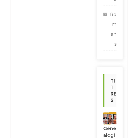
Ro
m
an
s
TI
T
RE
S
Géné
Alogi