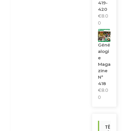
419-
420
€
8.0
0
Géné
Alogi
E
Maga
Zine
N°
418
€
8.0
0
TÉ