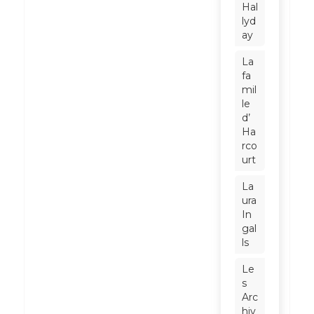
Hal
lyd
ay
La
fa
mil
le
d’
Ha
rco
urt
La
ura
In
gal
ls
Le
s
Arc
hiv