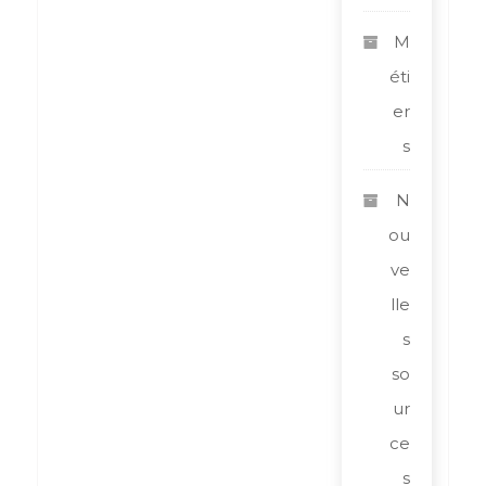
M
éti
er
s
N
ou
ve
lle
s
so
ur
ce
s