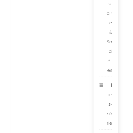
st
oir
e
&
So
ci
ét
és
H
or
s-
sé
rie