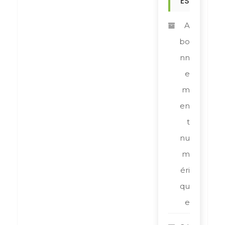
ES
A
bo
nn
e
m
en
t
nu
m
éri
qu
e