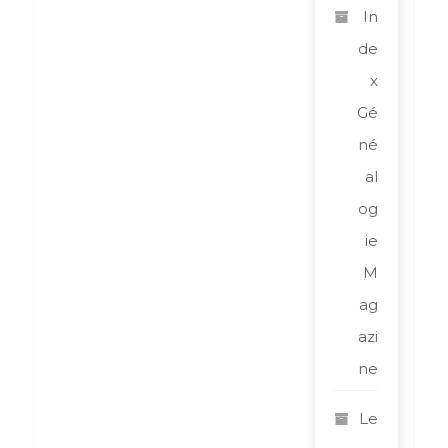
In
de
x
Gé
né
al
og
ie
M
ag
azi
ne
Le