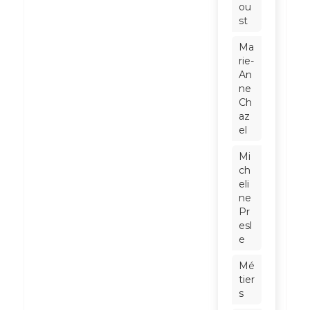
ou
st
Ma
rie-
An
ne
Ch
az
el
Mi
ch
eli
ne
Pr
esl
e
Mé
tier
s