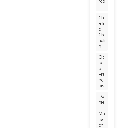
rdo
t
Ch
arli
e
Ch
apli
n
Cla
ud
e
Fra
nç
ois
Da
nie
l
Ma
na
ch