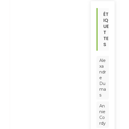
ÉT
IQ
UE
T
TE
S
Ale
xa
ndr
e
Du
ma
s
An
nie
Co
rdy