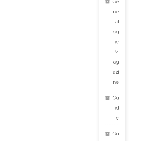
Gé
né
al
og
ie
M
ag
azi
ne
Gu
id
e
Gu