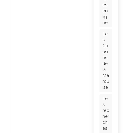
es
en
lig
ne
Le
s
Co
usi
ns
de
la
Ma
rqu
ise
Le
s
rec
her
ch
es