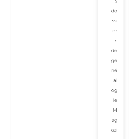
s
do
ssi
er
s
de
gé
né
al
og
ie
M
ag
azi