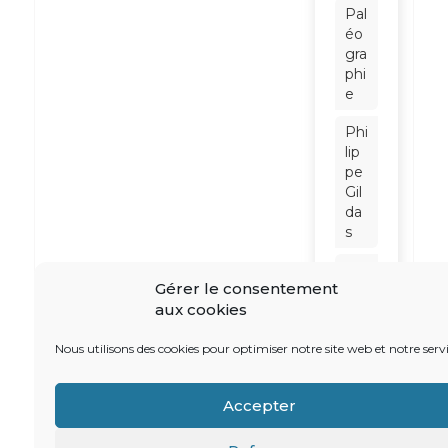
Pal
éo
gra
phi
e
Phi
lip
pe
Gil
da
s
Phi
Gérer le consentement
lip
aux cookies
pe
No
iret
Nous utilisons des cookies pour optimiser notre site web et notre servi
Ra
Accepter
ym
on
d