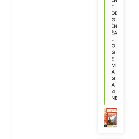
EN
T
DE
G
ÉN
ÉA
L
O
GI
E
M
A
G
A
ZI
NE