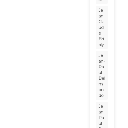
Je
an-
Cla
ud
e
Bri
aly
Je
an-
Pa
ul
Bel
m
on
do
Je
an-
Pa
ul