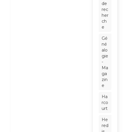
de
rec
her
ch
e
Gé
né
alo
gie
-
Ma
ga
zin
e
Ha
rco
urt
He
red
is