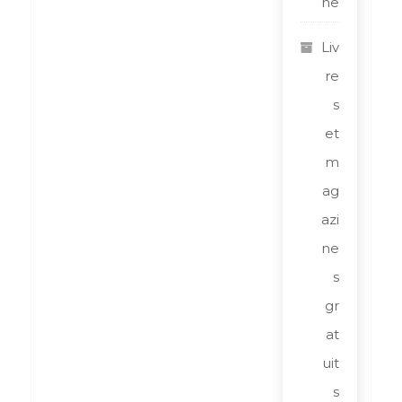
ne
Liv
re
s
et
m
ag
azi
ne
s
gr
at
uit
s