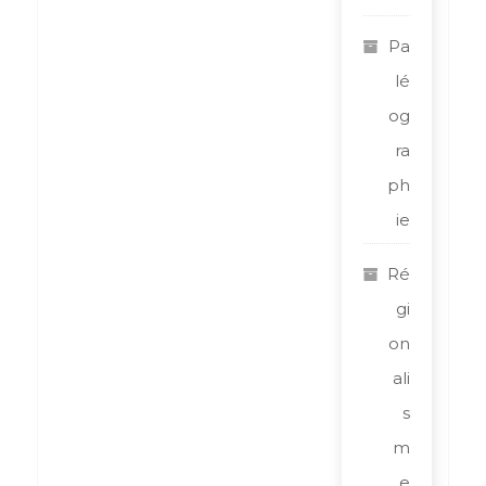
Pa
lé
og
ra
ph
ie
Ré
gi
on
ali
s
m
e