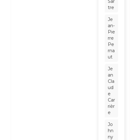
Sar
tre
Je
an-
Pie
rre
Pe
rna
ut
Je
an
Cla
ud
e
Car
rièr
e
Jo
hn
ny