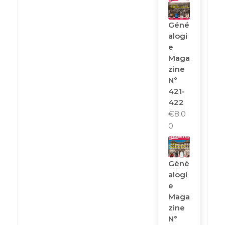
Géné
Alogi
E
Maga
Zine
N°
421-
422
€
8.0
0
Géné
Alogi
E
Maga
Zine
N°