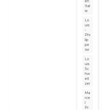
en
Ital
ie
Lo
uis
-
Phi
lip
pe
Ier
Lo
uis
Sc
hw
eit
zer
Ma
rce
l
Pr