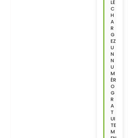
LÉ
C
H
A
R
G
EZ
U
N
N
U
M
ÉR
O
G
R
A
T
UI
TE
M