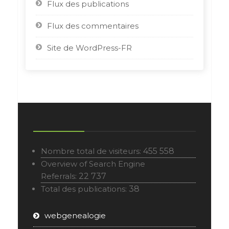
Flux des publications
Flux des commentaires
Site de WordPress-FR
Nombre total de visiteurs:
455 558
Overview of Search Engine
Referrals:
22 737
Total des publications:
38
webgenealogie