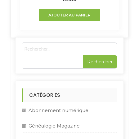
AJOUTER AU PANIER
R
e
c
h
e
r
c
h
CATÉGORIES
e
r
Abonnement numérique
:
Généalogie Magazine