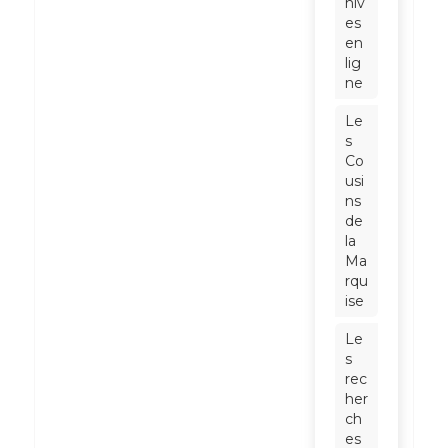
hiv
es
en
lig
ne
Le
s
Co
usi
ns
de
la
Ma
rqu
ise
Le
s
rec
her
ch
es