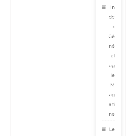
In
de
x
Gé
né
al
og
ie
M
ag
azi
ne
Le