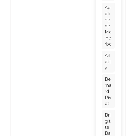
Ap
olli
ne
de
Ma
lhe
rbe
Arl
ett
y
Be
rna
rd
Piv
ot
Bri
git
te
Ba