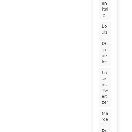
en
Ital
ie
Lo
uis
-
Phi
lip
pe
Ier
Lo
uis
Sc
hw
eit
zer
Ma
rce
l
Pr