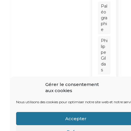
Pal
éo
gra
phi
e
Phi
lip
pe
Gil
da
s
Phi
Gérer le consentement
lip
aux cookies
pe
No
Nous utilisons des cookies pour optimiser notre site web et notre servi
iret
Ra
Accepter
ym
on