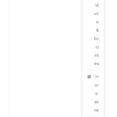
st
oir
e
&
So
ci
ét
és
H
or
s-
sé
rie