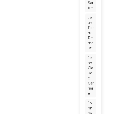
Sar
tre
Je
an-
Pie
rre
Pe
rna
ut
Je
an
Cla
ud
e
Car
rièr
e
Jo
hn
ny