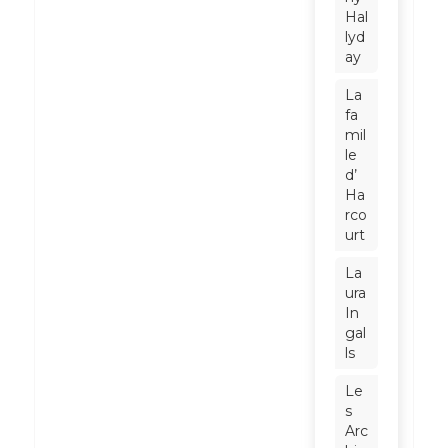
Hal
lyd
ay
La
fa
mil
le
d’
Ha
rco
urt
La
ura
In
gal
ls
Le
s
Arc