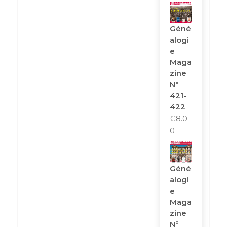
Géné
Alogi
E
Maga
Zine
N°
421-
422
€
8.0
0
Géné
Alogi
E
Maga
Zine
N°