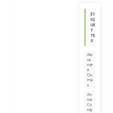
ÉT
IQ
UE
T
TE
S
Ale
xa
ndr
e
Du
ma
s
An
nie
Co
rdy