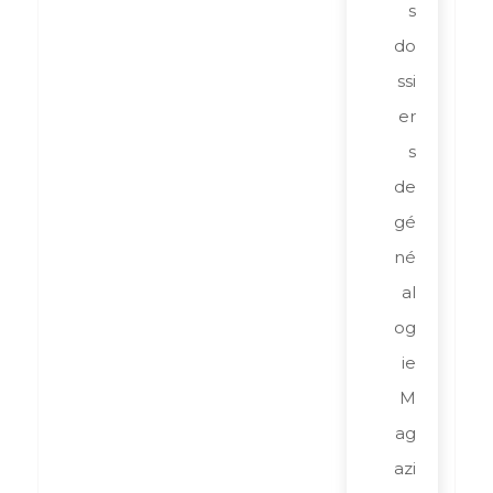
s
do
ssi
er
s
de
gé
né
al
og
ie
M
ag
azi