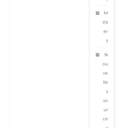
M
éti
er
s
N
ou
ve
lle
s
so
ur
ce
s