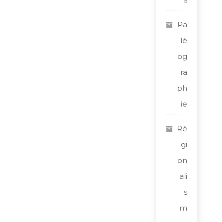
Pa
lé
og
ra
ph
ie
Ré
gi
on
ali
s
m