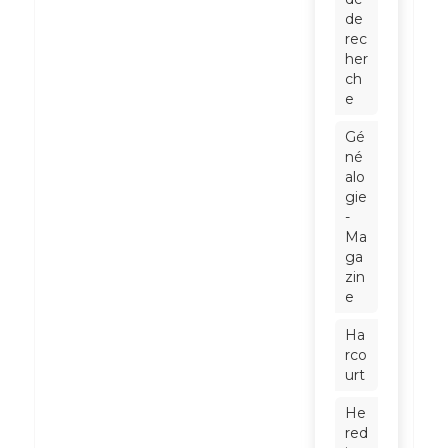
de
rec
her
ch
e
Gé
né
alo
gie
-
Ma
ga
zin
e
Ha
rco
urt
He
red