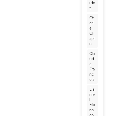
rdo
t
Ch
arli
e
Ch
apli
n
Cla
ud
e
Fra
nç
ois
Da
nie
l
Ma
na
ch