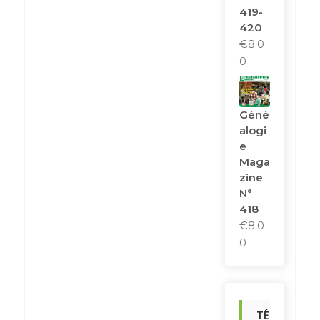
419-
420
€
8.0
0
Géné
Alogi
E
Maga
Zine
N°
418
€
8.0
0
TÉ