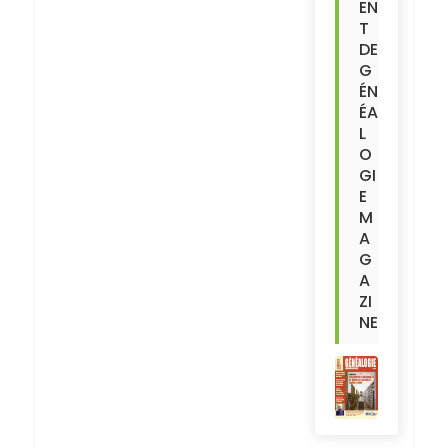
EN
T
DE
G
ÉN
ÉA
L
O
GI
E
M
A
G
A
ZI
NE