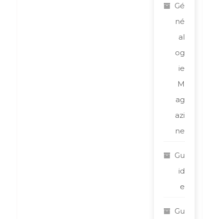
Gé
né
al
og
ie
M
ag
azi
ne
Gu
id
e
Gu