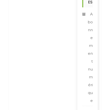
ES
A
bo
nn
e
m
en
t
nu
m
éri
qu
e