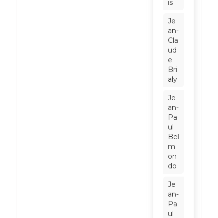
is
Je
an-
Cla
ud
e
Bri
aly
Je
an-
Pa
ul
Bel
m
on
do
Je
an-
Pa
ul