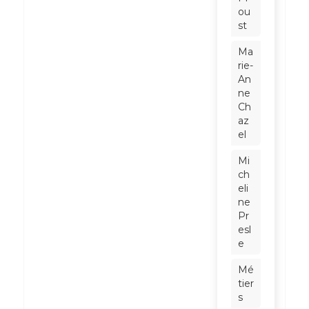
ou
st
Ma
rie-
An
ne
Ch
az
el
Mi
ch
eli
ne
Pr
esl
e
Mé
tier
s