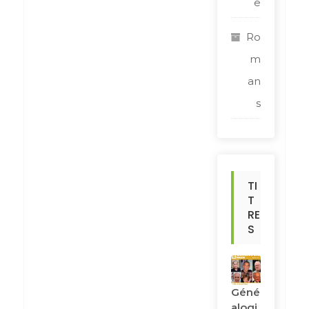
e
Ro
m
an
s
TI
T
RE
S
Géné
Alogi