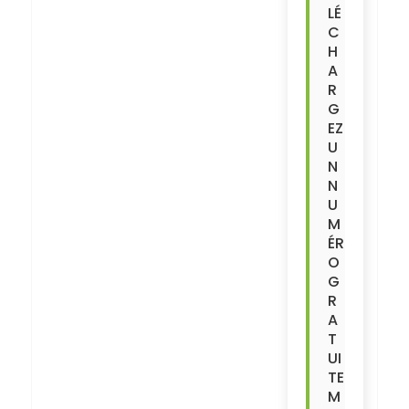
LÉ
C
H
A
R
G
EZ
U
N
N
U
M
ÉR
O
G
R
A
T
UI
TE
M