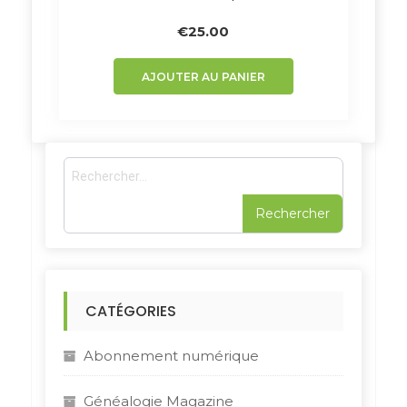
€
25.00
AJOUTER AU PANIER
R
e
c
h
e
r
c
h
CATÉGORIES
e
r
Abonnement numérique
:
Généalogie Magazine