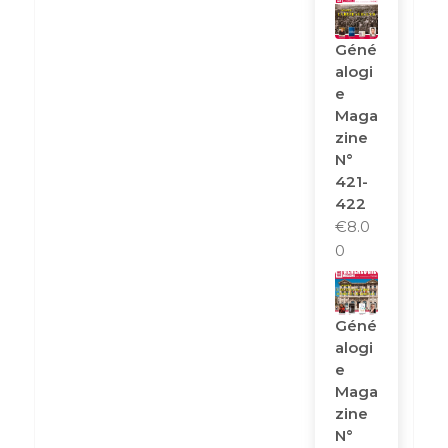
Géné
Alogi
E
Maga
Zine
N°
421-
422
€
8.0
0
Géné
Alogi
E
Maga
Zine
N°