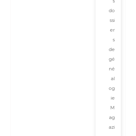
s
do
ssi
er
s
de
gé
né
al
og
ie
M
ag
azi