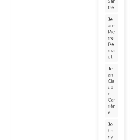
Sar
tre
Je
an-
Pie
rre
Pe
rna
ut
Je
an
Cla
ud
e
Car
rièr
e
Jo
hn
ny