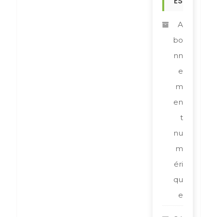
ES
A
bo
nn
e
m
en
t
nu
m
éri
qu
e