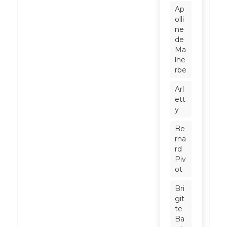
Ap
olli
ne
de
Ma
lhe
rbe
Arl
ett
y
Be
rna
rd
Piv
ot
Bri
git
te
Ba