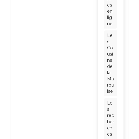
es
en
lig
ne
Le
s
Co
usi
ns
de
la
Ma
rqu
ise
Le
s
rec
her
ch
es