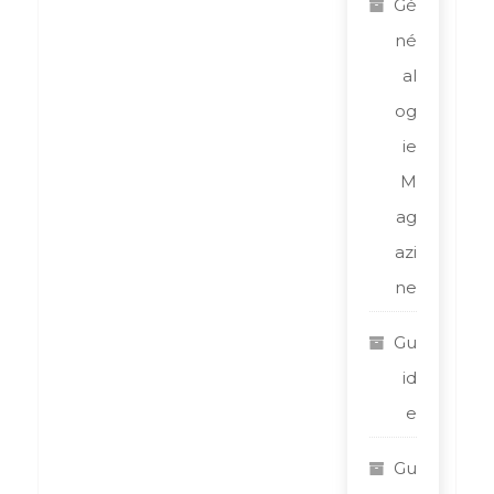
Gé
né
al
og
ie
M
ag
azi
ne
Gu
id
e
Gu