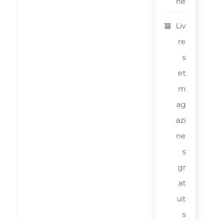
ne
Liv
re
s
et
m
ag
azi
ne
s
gr
at
uit
s