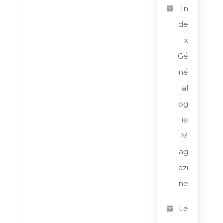
In
de
x
Gé
né
al
og
ie
M
ag
azi
ne
Le