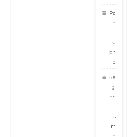
Pa
lé
og
ra
ph
ie
Ré
gi
on
ali
s
m
e