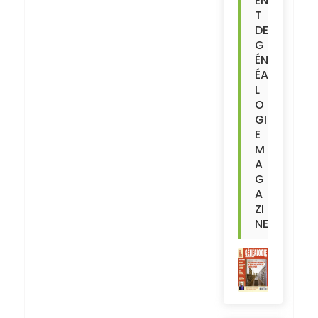
EN
T
DE
G
ÉN
ÉA
L
O
GI
E
M
A
G
A
ZI
NE