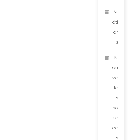
M
éti
er
s
N
ou
ve
lle
s
so
ur
ce
s