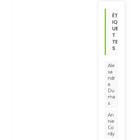
ÉT
IQ
UE
T
TE
S
Ale
xa
ndr
e
Du
ma
s
An
nie
Co
rdy