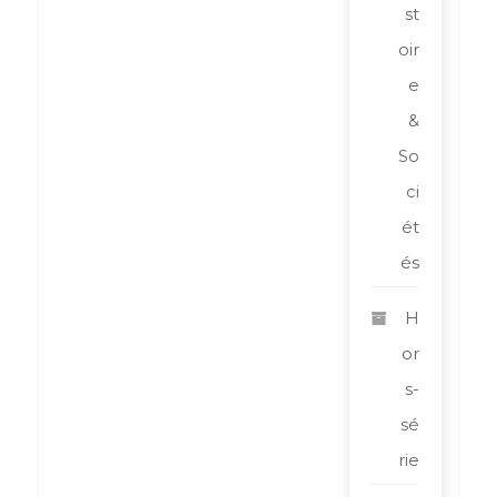
st
oir
e
&
So
ci
ét
és
H
or
s-
sé
rie