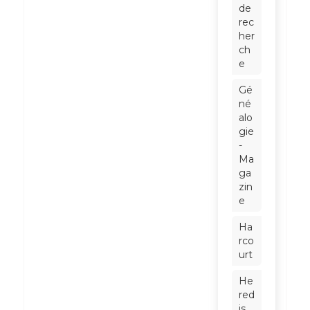
de
rec
her
ch
e
Gé
né
alo
gie
-
Ma
ga
zin
e
Ha
rco
urt
He
red
is