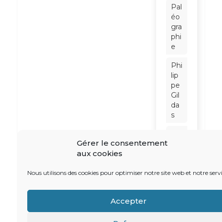
Pal
éo
gra
phi
e
Phi
lip
pe
Gil
da
s
Phi
Gérer le consentement
lip
aux cookies
pe
No
iret
Nous utilisons des cookies pour optimiser notre site web et notre servi
Ra
Accepter
ym
on
d