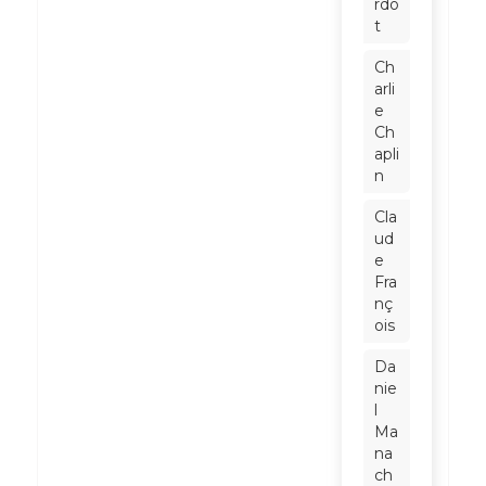
rdo
t
Ch
arli
e
Ch
apli
n
Cla
ud
e
Fra
nç
ois
Da
nie
l
Ma
na
ch