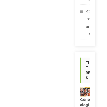
Ro
m
an
s
TI
T
RE
S
Géné
Alogi