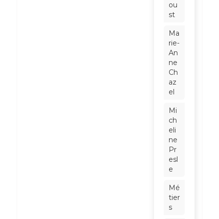
ou
st
Ma
rie-
An
ne
Ch
az
el
Mi
ch
eli
ne
Pr
esl
e
Mé
tier
s