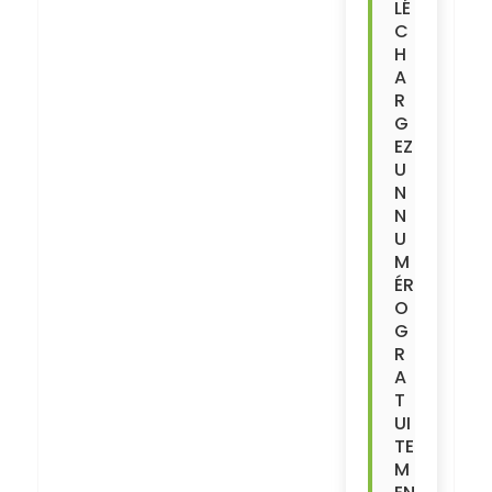
LÉ
C
H
A
R
G
EZ
U
N
N
U
M
ÉR
O
G
R
A
T
UI
TE
M