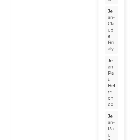
Je
an-
Cla
ud
e
Bri
aly
Je
an-
Pa
ul
Bel
m
on
do
Je
an-
Pa
ul