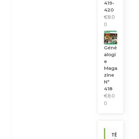
419-
420
€
8.0
0
Géné
Alogi
E
Maga
Zine
N°
418
€
8.0
0
TÉ