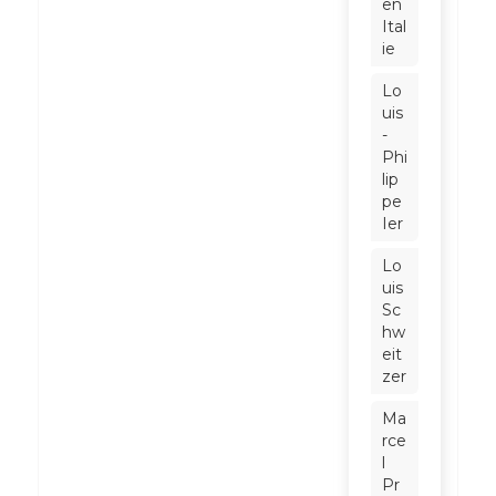
en
Ital
ie
Lo
uis
-
Phi
lip
pe
Ier
Lo
uis
Sc
hw
eit
zer
Ma
rce
l
Pr