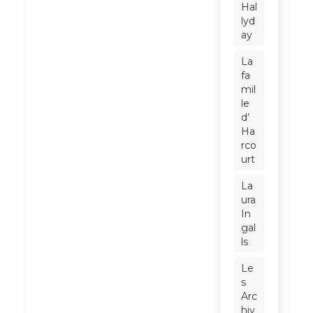
Hal
lyd
ay
La
fa
mil
le
d’
Ha
rco
urt
La
ura
In
gal
ls
Le
s
Arc
hiv