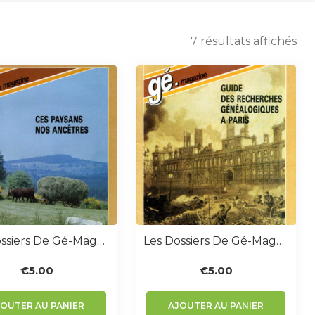
7 résultats affichés
Les Dossiers De Gé-Magazine N° 1 : Ces Paysans Nos Ancêtres
Les Dossiers De Gé-Magazine N° 2 : Guide Des Recherches Généalogiques À Paris
€
5.00
€
5.00
JOUTER AU PANIER
AJOUTER AU PANIER