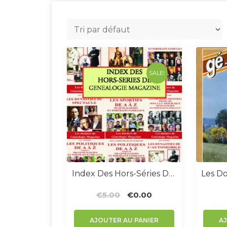
SALE!
Index Des Hors-Séries De Généalogie Magazine
Le
Le
€
5.00
€
0.00
prix
prix
initial
actuel
AJOUTER AU PANIER
A