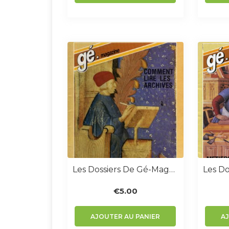
était :
est :
€5.00.
€0.00.
Les Dossiers De Gé-Magazine N° 3 : Comment Lire Les Archives
€
5.00
AJOUTER AU PANIER
A