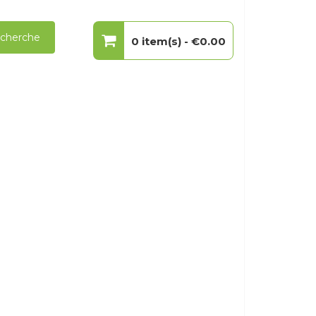
cherche
0 item(s) -
€0.00
Votre panier est vide.