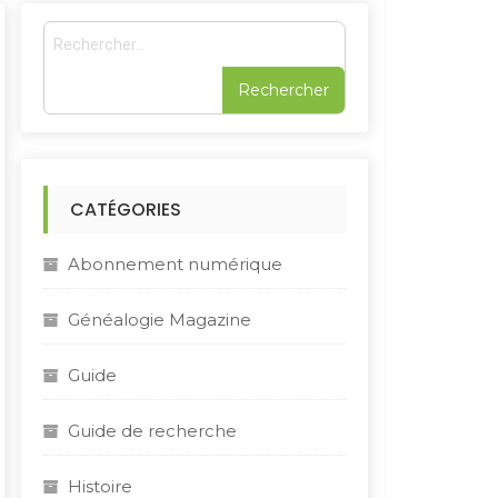
R
e
c
h
e
r
c
h
CATÉGORIES
e
r
Abonnement numérique
:
Généalogie Magazine
Guide
Guide de recherche
Histoire