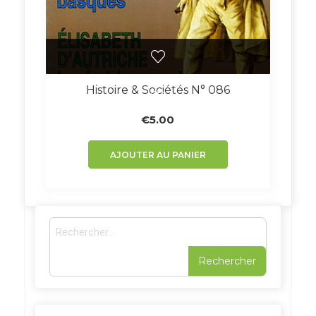
Histoire & Sociétés N° 086
€
5.00
AJOUTER AU PANIER
R
e
c
h
e
r
c