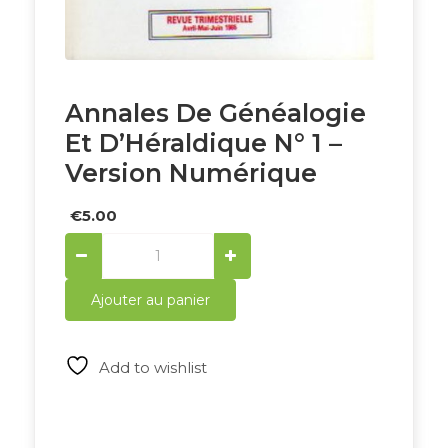
Annales De Généalogie
Et D’Héraldique N° 1 –
Version Numérique
€
5.00
Annales
de
Généalogie
Ajouter au panier
et
d'Héraldique
N°
Add to wishlist
1
-
Version
numérique