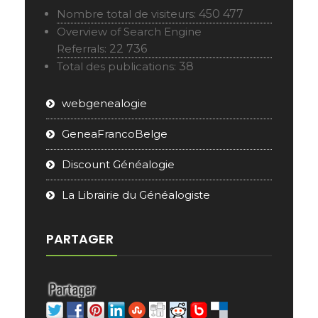
Nombre total de visiteurs:
450 477
Overview of Search Engine
Referrals:
22 736
Total des publications:
38
webgenealogie
GeneaFrancoBelge
Discount Généalogie
La Librairie du Généalogiste
PARTAGER