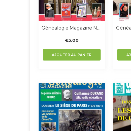
Généalogie Magazine N° 375-376
€
5.00
AJOUTER AU PANIER
A