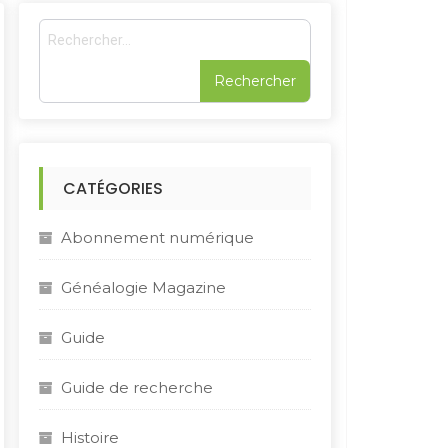
R
e
c
h
e
r
c
h
CATÉGORIES
e
r
Abonnement numérique
:
Généalogie Magazine
Guide
Guide de recherche
Histoire