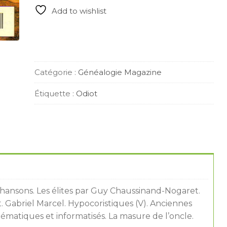
mai
Add to wishlist
1991
quantity
Catégorie :
Généalogie Magazine
Étiquette :
Odiot
hansons. Les élites par Guy Chaussinand-Nogaret.
t. Gabriel Marcel. Hypocoristiques (V). Anciennes
tématiques et informatisés. La masure de l’oncle.