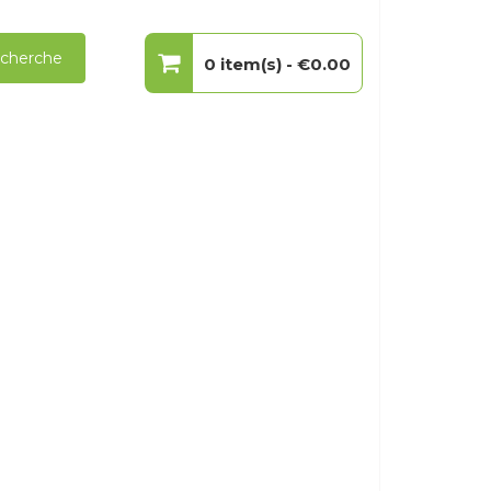
cherche
0 item(s) -
€0.00
Votre panier est vide.