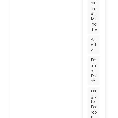
olli
ne
de
Ma
lhe
rbe
Arl
ett
y
Be
rna
rd
Piv
ot
Bri
git
te
Ba
rdo
t