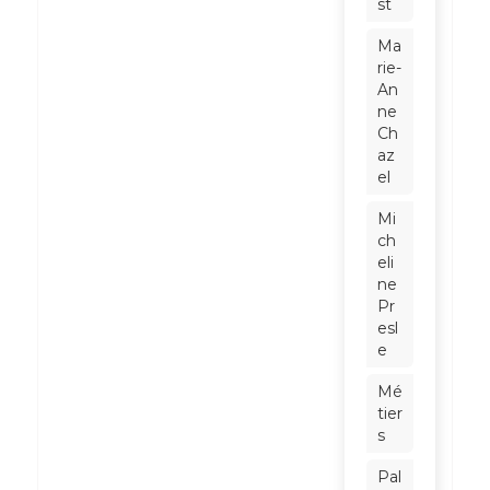
st
Ma
rie-
An
ne
Ch
az
el
Mi
ch
eli
ne
Pr
esl
e
Mé
tier
s
Pal