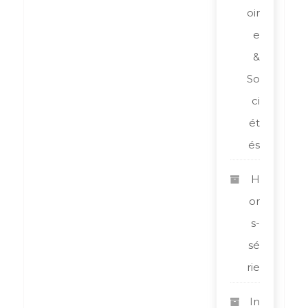
oir
e
&
So
ci
ét
és
H
or
s-
sé
rie
In