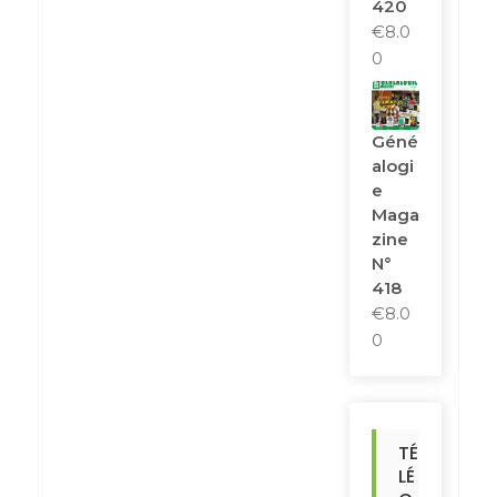
420
€
8.0
0
Géné
Alogi
E
Maga
Zine
N°
418
€
8.0
0
TÉ
LÉ