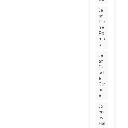
Je
an-
Pie
rre
Pe
rna
ut
Je
an
Cla
ud
e
Car
rièr
e
Jo
hn
ny
Hal