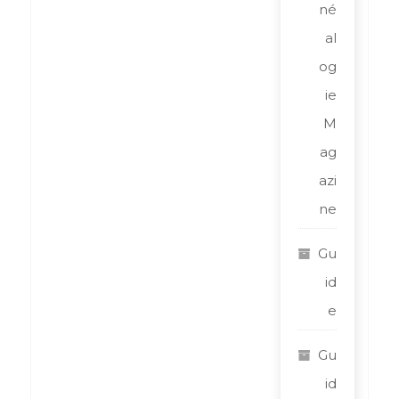
né
al
og
ie
M
ag
azi
ne
Gu
id
e
Gu
id