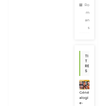
Ro
m
an
s
TI
T
RE
S
Géné
Alogi
E-