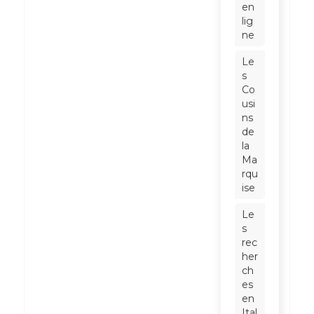
en
lig
ne
Le
s
Co
usi
ns
de
la
Ma
rqu
ise
Le
s
rec
her
ch
es
en
Ital