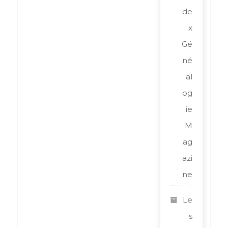
de
x
Gé
né
al
og
ie
M
ag
azi
ne
Le
s