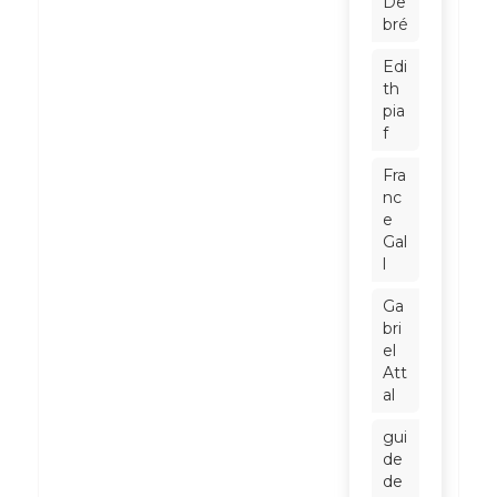
De
bré
Edi
th
pia
f
Fra
nc
e
Gal
l
Ga
bri
el
Att
al
gui
de
de