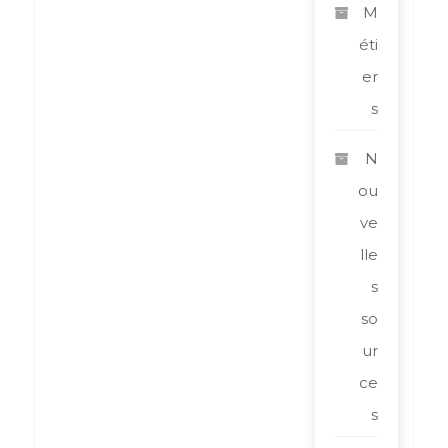
M
éti
er
s
N
ou
ve
lle
s
so
ur
ce
s