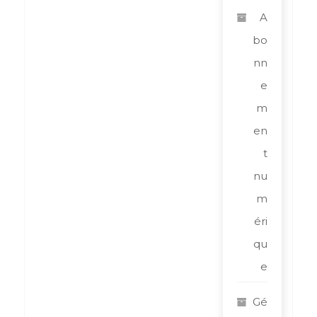
A
bo
nn
e
m
en
t
nu
m
éri
qu
e
Gé