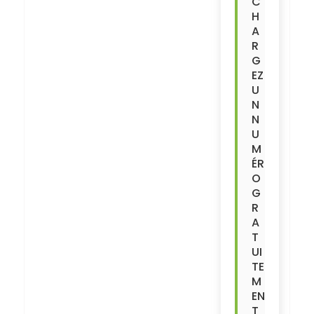
C
H
A
R
G
EZ
U
N
N
U
M
ÉR
O
G
R
A
T
UI
TE
M
EN
T