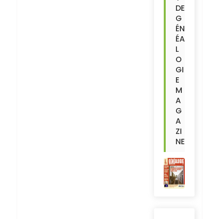
DE
G
ÉN
ÉA
L
O
GI
E
M
A
G
A
ZI
NE