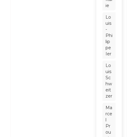
ie
Lo
uis
-
Phi
lip
pe
Ier
Lo
uis
Sc
hw
eit
zer
Ma
rce
l
Pr
ou