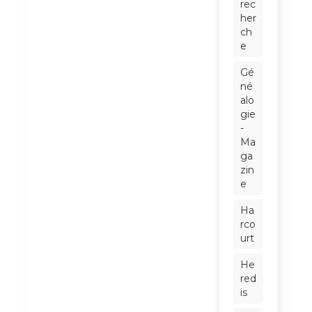
rec
her
ch
e
Gé
né
alo
gie
-
Ma
ga
zin
e
Ha
rco
urt
He
red
is