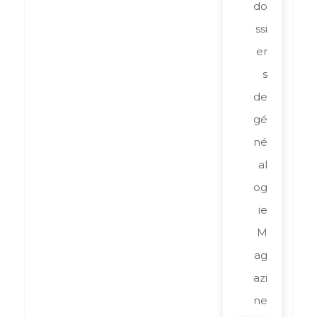
do
ssi
er
s
de
gé
né
al
og
ie
M
ag
azi
ne