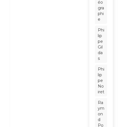
éo
gra
phi
e
Phi
lip
pe
Gil
da
s
Phi
lip
pe
No
iret
Ra
ym
on
d
Po