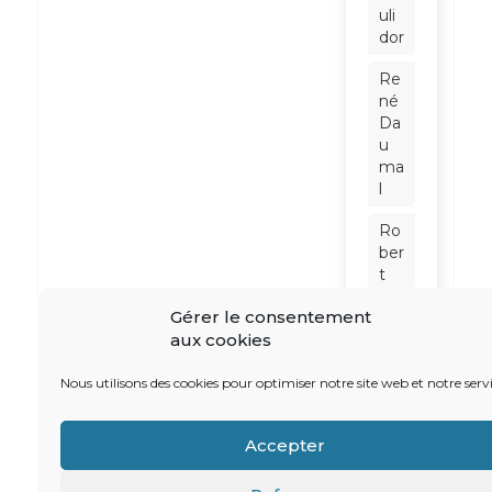
uli
dor
Re
né
Da
u
ma
l
Ro
ber
t
Ba
Gérer le consentement
din
aux cookies
ter
Sc
Nous utilisons des cookies pour optimiser notre site web et notre servi
hn
eid
Accepter
er
So