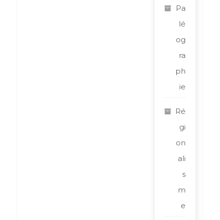
Pa
lé
og
ra
ph
ie
Ré
gi
on
ali
s
m
e