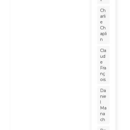
Ch
arli
e
Ch
apli
n
Cla
ud
e
Fra
nç
ois
Da
nie
l
Ma
na
ch