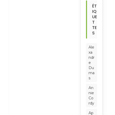
ÉT
IQ
UE
T
TE
S
Ale
xa
ndr
e
Du
ma
s
An
nie
Co
rdy
Ap