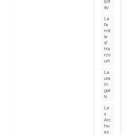
lyd
ay
La
fa
mil
le
d’
Ha
rco
urt
La
ura
In
gal
ls
Le
s
Arc
hiv
es