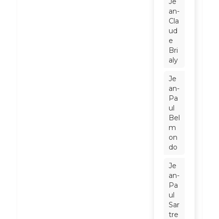
Je
an-
Cla
ud
e
Bri
aly
Je
an-
Pa
ul
Bel
m
on
do
Je
an-
Pa
ul
Sar
tre