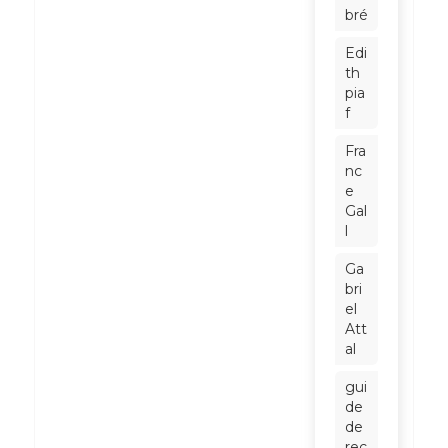
bré
Edi
th
pia
f
Fra
nc
e
Gal
l
Ga
bri
el
Att
al
gui
de
de
rec