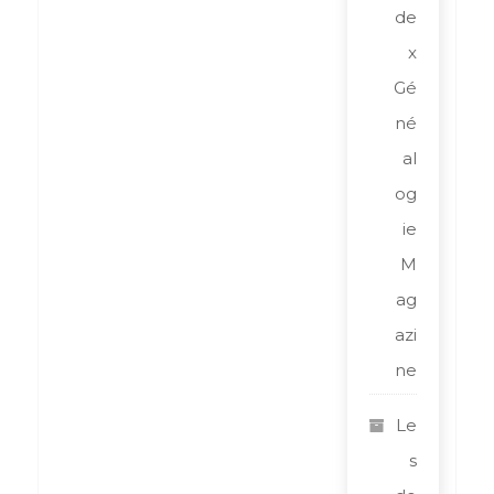
de
x
Gé
né
al
og
ie
M
ag
azi
ne
Le
s