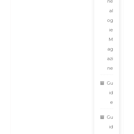
né
al
og
ie
M
ag
azi
ne
Gu
id
e
Gu
id