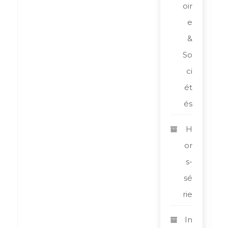
oir
e
&
So
ci
ét
és
H
or
s-
sé
rie
In