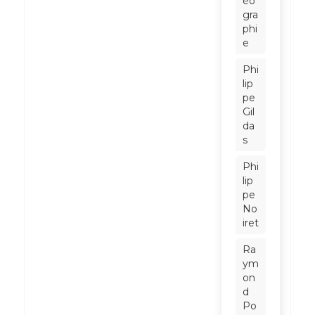
éo
gra
phi
e
Phi
lip
pe
Gil
da
s
Phi
lip
pe
No
iret
Ra
ym
on
d
Po