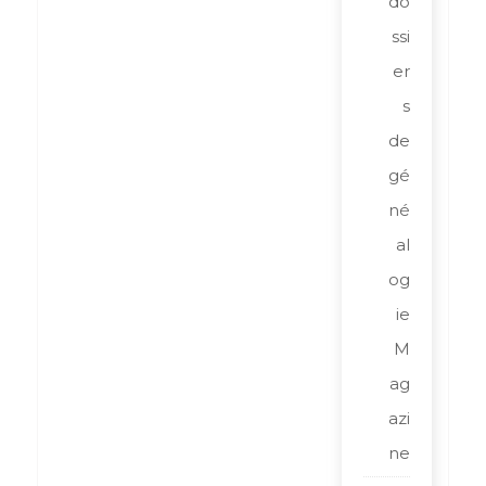
do
ssi
er
s
de
gé
né
al
og
ie
M
ag
azi
ne