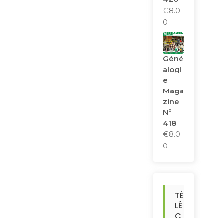
€
8.0
0
Géné
Alogi
E
Maga
Zine
N°
418
€
8.0
0
TÉ
LÉ
C