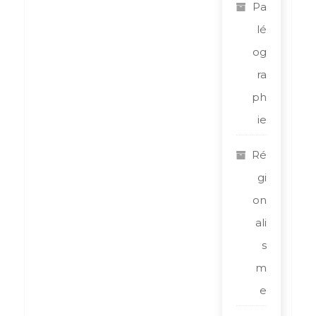
Pa
lé
og
ra
ph
ie
Ré
gi
on
ali
s
m
e