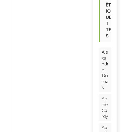
ÉT
IQ
UE
T
TE
S
Ale
xa
ndr
e
Du
ma
s
An
nie
Co
rdy
Ap