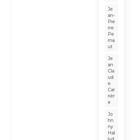
Je
an-
Pie
rre
Pe
rna
ut
Je
an
Cla
ud
e
Car
rièr
e
Jo
hn
ny
Hal
lyd