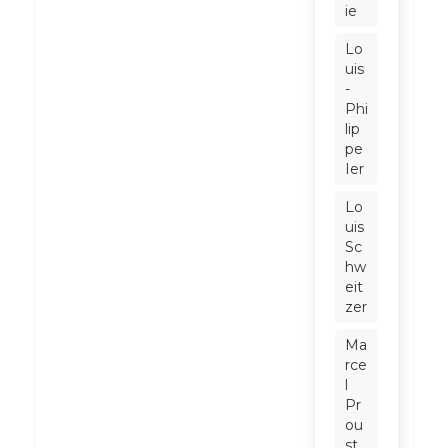
ie
Lo
uis
-
Phi
lip
pe
Ier
Lo
uis
Sc
hw
eit
zer
Ma
rce
l
Pr
ou
st