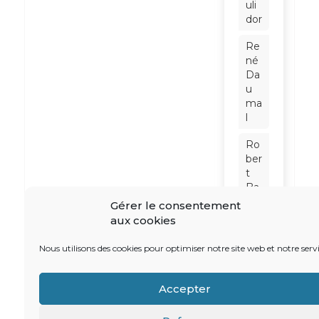
uli
dor
Re
né
Da
u
ma
l
Ro
ber
t
Ba
din
Gérer le consentement
ter
aux cookies
Sc
Nous utilisons des cookies pour optimiser notre site web et notre servi
hn
eid
er
Accepter
So