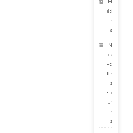
M
éti
er
s
N
ou
ve
lle
s
so
ur
ce
s