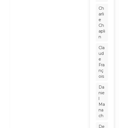
Ch
arli
e
Ch
apli
n
Cla
ud
e
Fra
nç
ois
Da
nie
l
Ma
na
ch
De