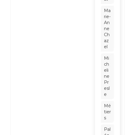
Ma
rie-
An
ne
Ch
az
el
Mi
ch
eli
ne
Pr
esl
e
Mé
tier
s
Pal