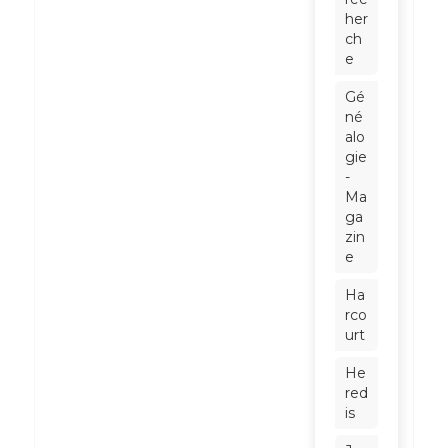
her
ch
e
Gé
né
alo
gie
-
Ma
ga
zin
e
Ha
rco
urt
He
red
is