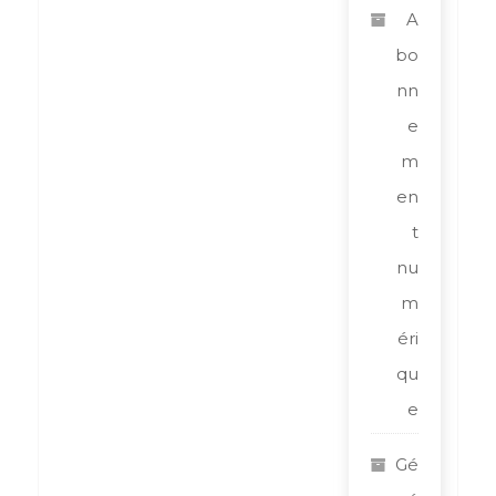
A
bo
nn
e
m
en
t
nu
m
éri
qu
e
Gé