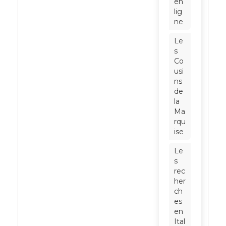
en
lig
ne
Le
s
Co
usi
ns
de
la
Ma
rqu
ise
Le
s
rec
her
ch
es
en
Ital