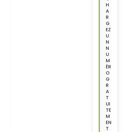
H
A
R
G
EZ
U
N
N
U
M
ÉR
O
G
R
A
T
UI
TE
M
EN
T