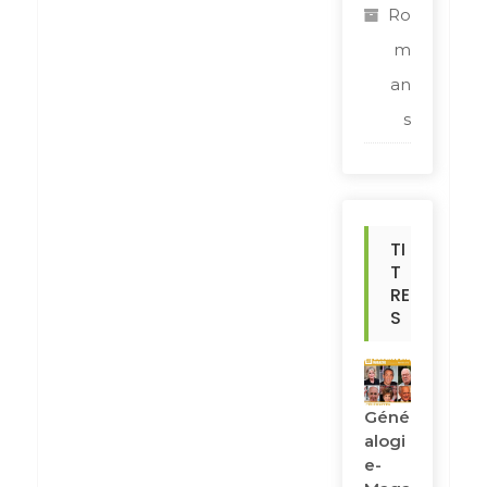
Ro
m
an
s
TI
T
RE
S
Géné
Alogi
E-