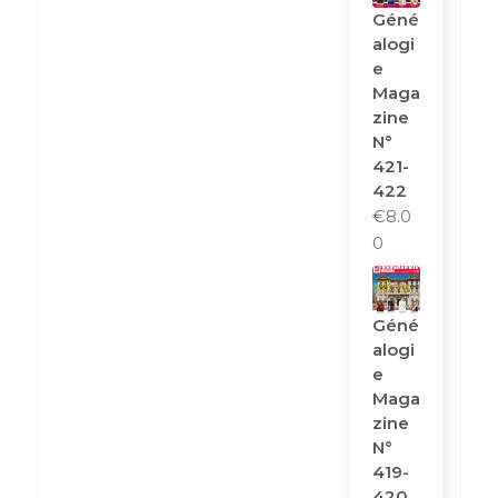
Géné
Alogi
E
Maga
Zine
N°
421-
422
€
8.0
0
Géné
Alogi
E
Maga
Zine
N°
419-
420