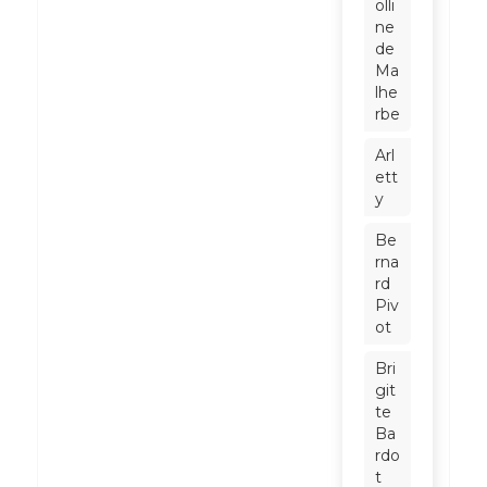
olli
ne
de
Ma
lhe
rbe
Arl
ett
y
Be
rna
rd
Piv
ot
Bri
git
te
Ba
rdo
t