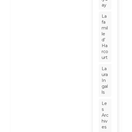
ay
La
fa
mil
le
d’
Ha
rco
urt
La
ura
In
gal
ls
Le
s
Arc
hiv
es