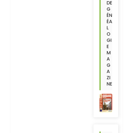
DE
G
ÉN
ÉA
L
O
GI
E
M
A
G
A
ZI
NE