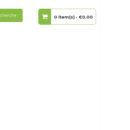
cherche
0 item(s) -
€0.00
Votre panier est vide.