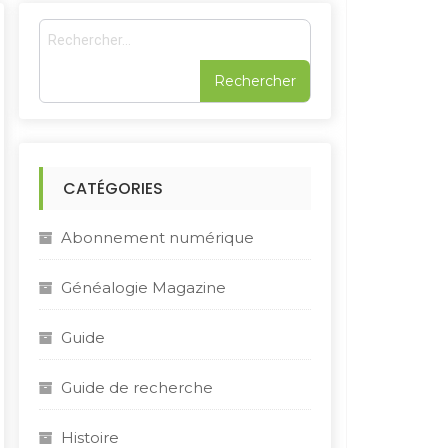
R
e
c
h
e
r
c
h
CATÉGORIES
e
r
Abonnement numérique
:
Généalogie Magazine
Guide
Guide de recherche
Histoire