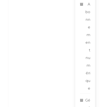
A
bo
nn
e
m
en
t
nu
m
éri
qu
e
Gé