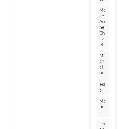
Ma
rie-
An
ne
Ch
az
el
Mi
ch
eli
ne
Pr
esl
e
Mé
tier
s
Pal