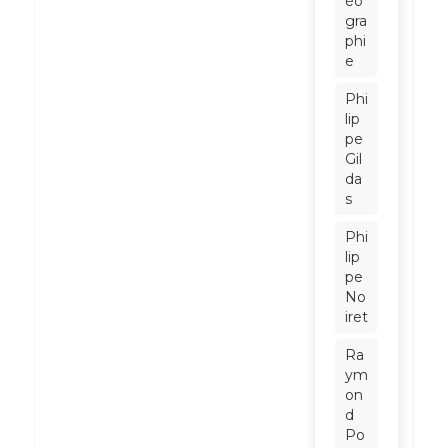
éo
gra
phi
e
Phi
lip
pe
Gil
da
s
Phi
lip
pe
No
iret
Ra
ym
on
d
Po