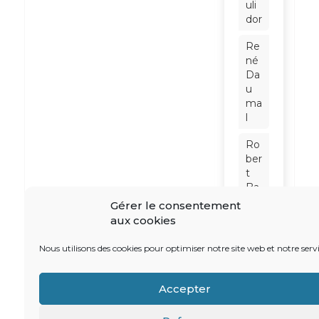
uli
dor
Re
né
Da
u
ma
l
Ro
ber
t
Ba
din
Gérer le consentement
ter
aux cookies
Sc
Nous utilisons des cookies pour optimiser notre site web et notre servi
hn
eid
er
Accepter
So