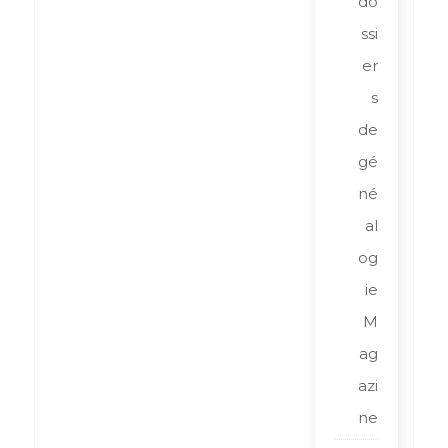
do
ssi
er
s
de
gé
né
al
og
ie
M
ag
azi
ne