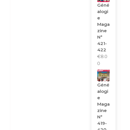
Géné
Alogi
E
Maga
Zine
N°
421-
422
€
8.0
0
Géné
Alogi
E
Maga
Zine
N°
419-
420