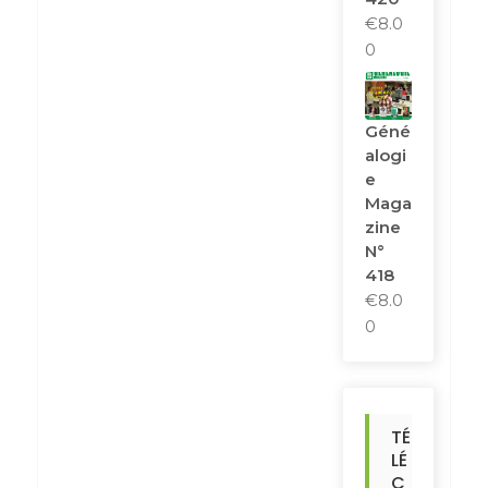
€
8.0
0
Géné
Alogi
E
Maga
Zine
N°
418
€
8.0
0
TÉ
LÉ
C