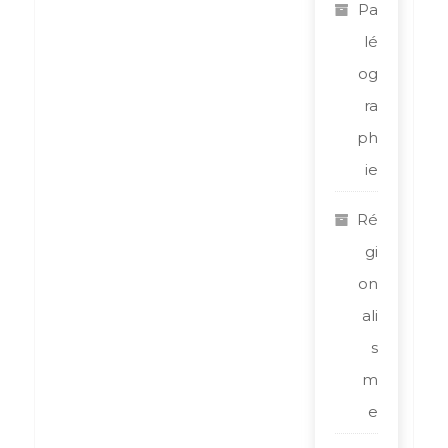
Pa
lé
og
ra
ph
ie
Ré
gi
on
ali
s
m
e