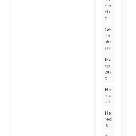
her
ch
e
Gé
né
alo
gie
-
Ma
ga
zin
e
Ha
rco
urt
He
red
is