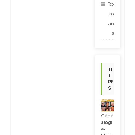
Ro
m
an
s
TI
T
RE
S
Géné
Alogi
E-