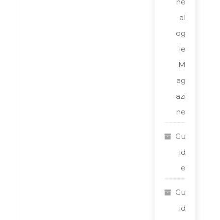
né
al
og
ie
M
ag
azi
ne
Gu
id
e
Gu
id