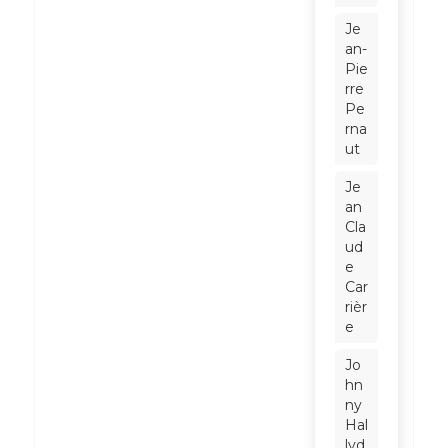
Je
an-
Pie
rre
Pe
rna
ut
Je
an
Cla
ud
e
Car
rièr
e
Jo
hn
ny
Hal
lyd