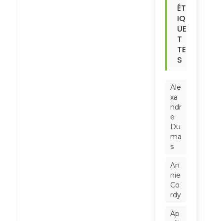
ÉT
IQ
UE
T
TE
S
Ale
xa
ndr
e
Du
ma
s
An
nie
Co
rdy
Ap