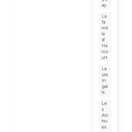
ay
La
fa
mil
le
d’
Ha
rco
urt
La
ura
In
gal
ls
Le
s
Arc
hiv
es