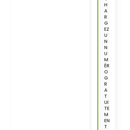
H
A
R
G
EZ
U
N
N
U
M
ÉR
O
G
R
A
T
UI
TE
M
EN
T