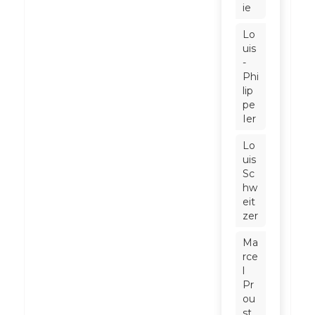
ie
Lo
uis
-
Phi
lip
pe
Ier
Lo
uis
Sc
hw
eit
zer
Ma
rce
l
Pr
ou
st