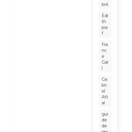
bré
Edi
th
pia
f
Fra
nc
e
Gal
l
Ga
bri
el
Att
al
gui
de
de
rec