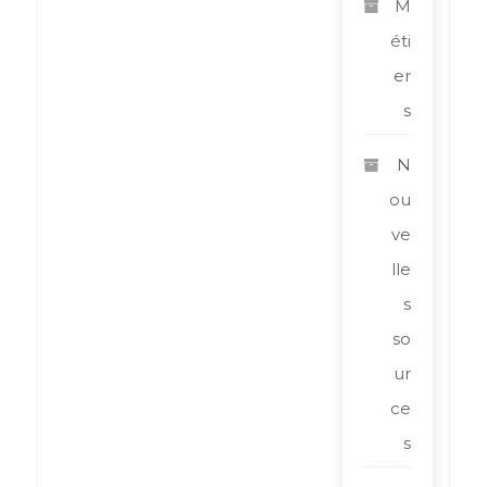
M
éti
er
s
N
ou
ve
lle
s
so
ur
ce
s