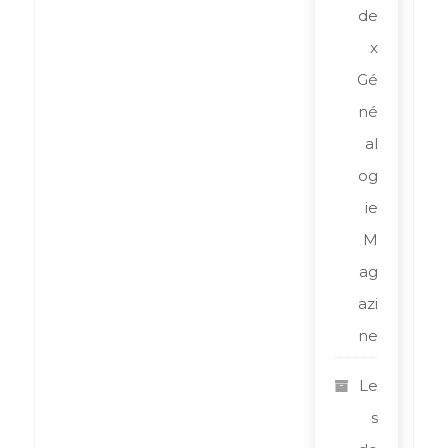
de
x
Gé
né
al
og
ie
M
ag
azi
ne
Le
s