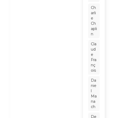
Ch
arli
e
Ch
apli
n
Cla
ud
e
Fra
nç
ois
Da
nie
l
Ma
na
ch
De