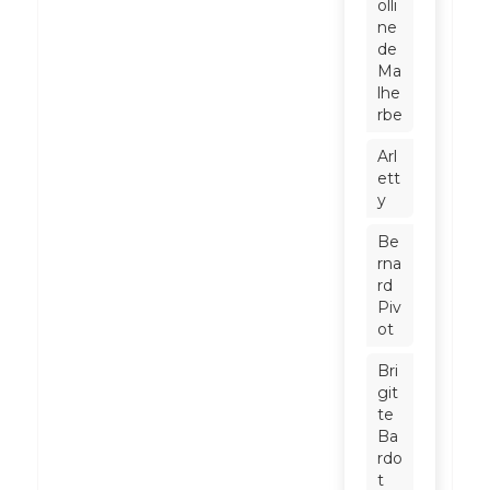
olli
ne
de
Ma
lhe
rbe
Arl
ett
y
Be
rna
rd
Piv
ot
Bri
git
te
Ba
rdo
t