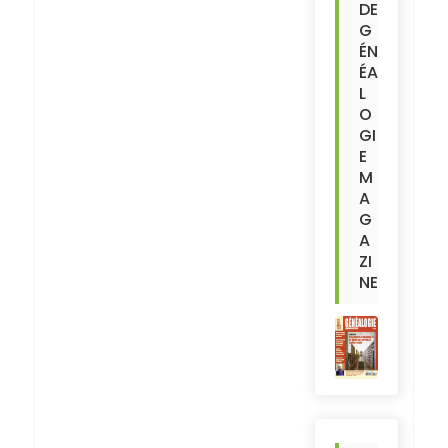
DE
G
ÉN
ÉA
L
O
GI
E
M
A
G
A
ZI
NE