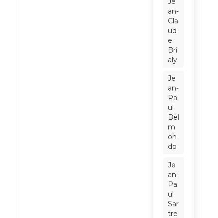
Je
an-
Cla
ud
e
Bri
aly
Je
an-
Pa
ul
Bel
m
on
do
Je
an-
Pa
ul
Sar
tre