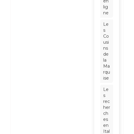
en
lig
ne
Le
s
Co
usi
ns
de
la
Ma
rqu
ise
Le
s
rec
her
ch
es
en
Ital