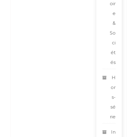
oir
e
&
So
ci
ét
és
H
or
s-
sé
rie
In