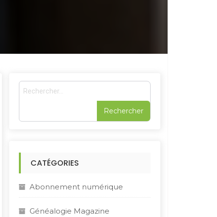
R
e
c
h
e
r
c
h
CATÉGORIES
e
r
Abonnement numérique
:
Généalogie Magazine