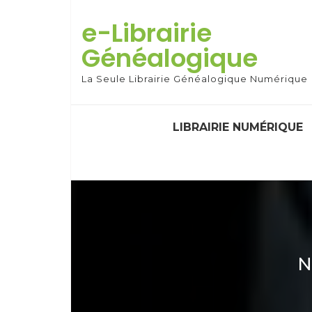
Skip
to
e-Librairie
content
Généalogique
La Seule Librairie Généalogique Numérique
LIBRAIRIE NUMÉRIQUE
N