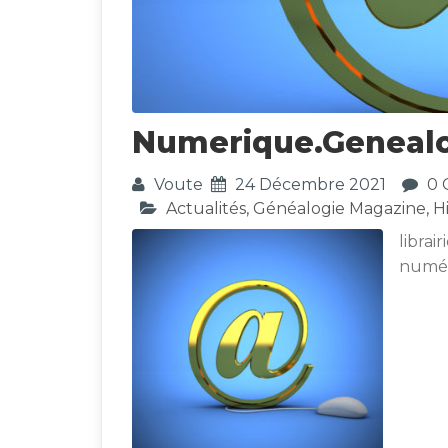
Numerique.geneal
Voute
24 Décembre 2021
0
Actualités
,
Généalogie Magazine
,
H
librai
numér