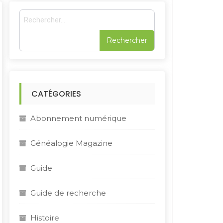
R
e
c
h
e
r
c
h
CATÉGORIES
e
r
Abonnement numérique
:
Généalogie Magazine
Guide
Guide de recherche
Histoire