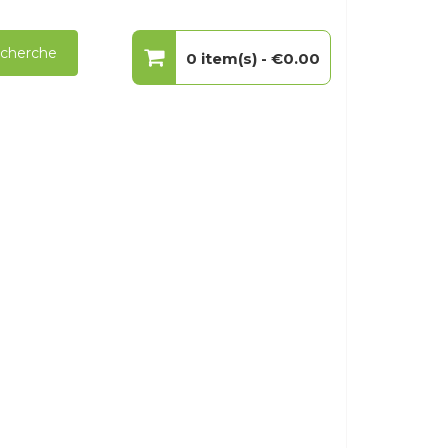
cherche
0 item(s) -
€0.00
Votre panier est vide.