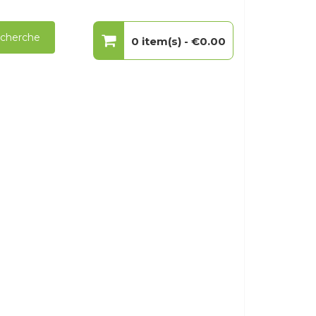
cherche
0 item(s) -
€0.00
Votre panier est vide.