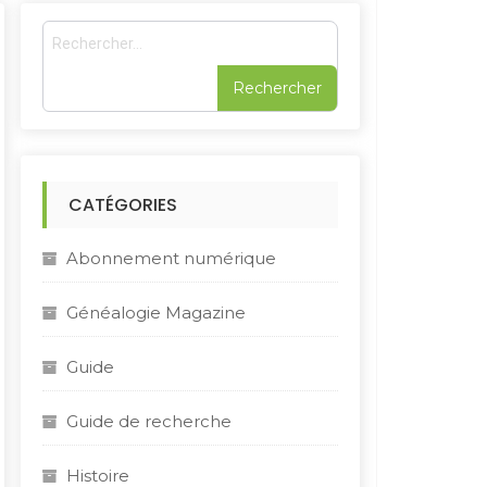
R
e
c
h
e
r
c
h
CATÉGORIES
e
r
Abonnement numérique
:
Généalogie Magazine
Guide
Guide de recherche
Histoire