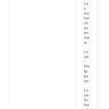
Le
s
rec
her
ch
es
en
Ital
ie
Lo
uis
-
Phi
lip
pe
Ier
Lo
uis
Sc
hw