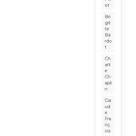
ot
Bri
git
te
Ba
rdo
t
Ch
arli
e
Ch
apli
n
Cla
ud
e
Fra
nç
ois