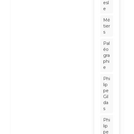
esl
e
Mé
tier
s
Pal
éo
gra
phi
e
Phi
lip
pe
Gil
da
s
Phi
lip
pe