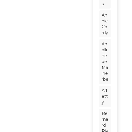
s
An
nie
Co
rdy
Ap
olli
ne
de
Ma
lhe
rbe
Arl
ett
y
Be
rna
rd
Piv