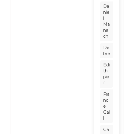
Da
nie
l
Ma
na
ch
De
bré
Edi
th
pia
f
Fra
nc
e
Gal
l
Ga