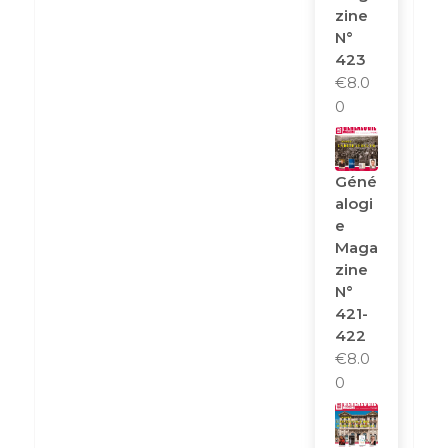
Zine
N°
423
€
8.0
0
Géné
Alogi
E
Maga
Zine
N°
421-
422
€
8.0
0