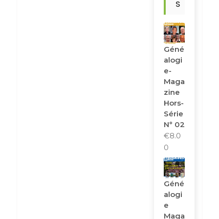
S
Géné
Alogi
E-
Maga
Zine
Hors-
Série
N° 02
€
8.0
0
Géné
Alogi
E
Maga