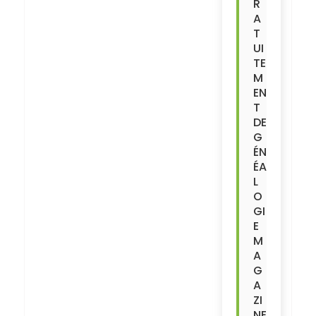
R
A
T
UI
TE
M
EN
T
DE
G
ÉN
ÉA
L
O
GI
E
M
A
G
A
ZI
NE