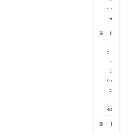
oir
e
Hi
st
oir
e
&
So
ci
ét
és
H