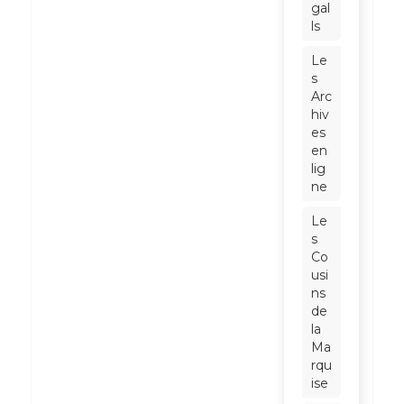
gal
ls
Le
s
Arc
hiv
es
en
lig
ne
Le
s
Co
usi
ns
de
la
Ma
rqu
ise