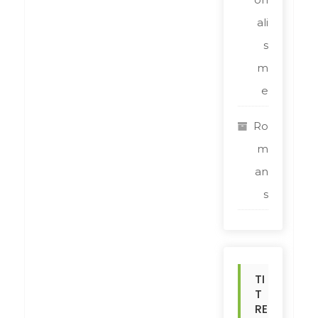
ali
s
m
e
Ro
m
an
s
TI
T
RE