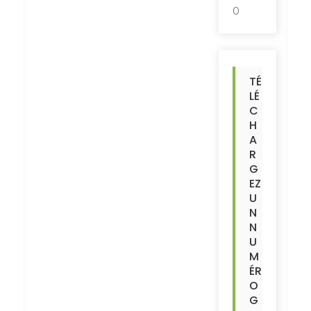
0
TÉ
LÉ
C
H
A
R
G
EZ
U
N
N
U
M
ÉR
O
G