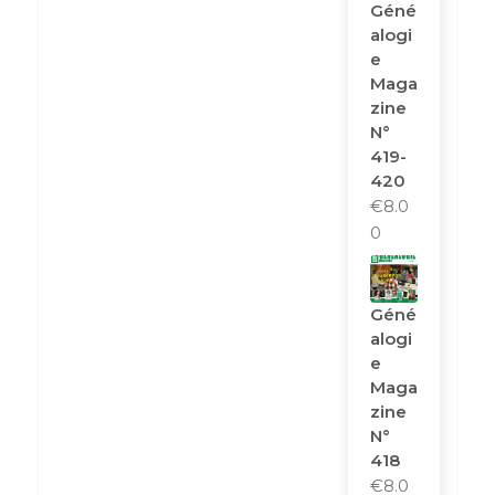
Géné
Alogi
E
Maga
Zine
N°
419-
420
€
8.0
0
Géné
Alogi
E
Maga
Zine
N°
418
€
8.0