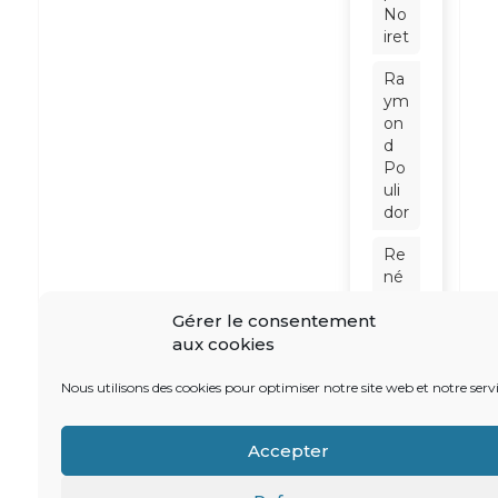
No
iret
Ra
ym
on
d
Po
uli
dor
Re
né
Da
Gérer le consentement
u
aux cookies
ma
l
Nous utilisons des cookies pour optimiser notre site web et notre servi
Ro
ber
Accepter
t
Ba
din