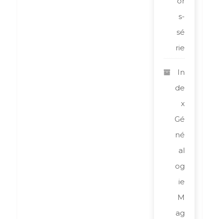
or
s-
sé
rie
In
de
x
Gé
né
al
og
ie
M
ag