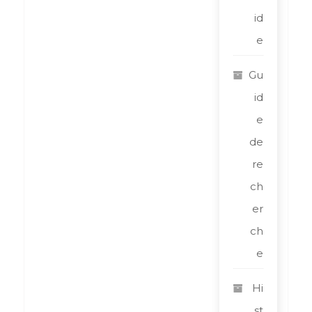
id
e
Gu
id
e
de
re
ch
er
ch
e
Hi
st