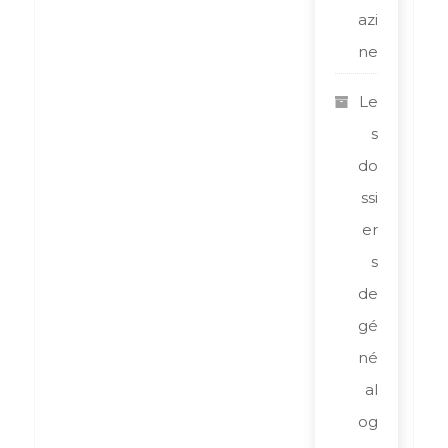
azi
ne
Le
s
do
ssi
er
s
de
gé
né
al
og