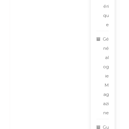
éri
qu
e
Gé
né
al
og
ie
M
ag
azi
ne
Gu