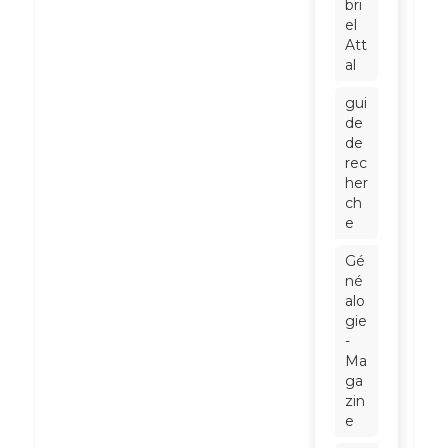
bri
el
Att
al
gui
de
de
rec
her
ch
e
Gé
né
alo
gie
-
Ma
ga
zin
e