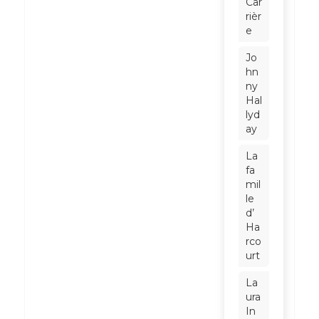
Car
rièr
e
Jo
hn
ny
Hal
lyd
ay
La
fa
mil
le
d’
Ha
rco
urt
La
ura
In