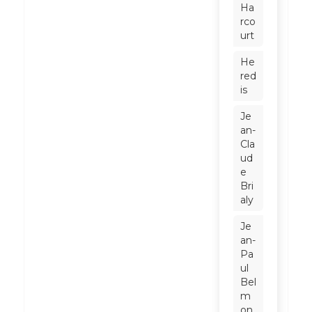
Ha
rco
urt
He
red
is
Je
an-
Cla
ud
e
Bri
aly
Je
an-
Pa
ul
Bel
m
on