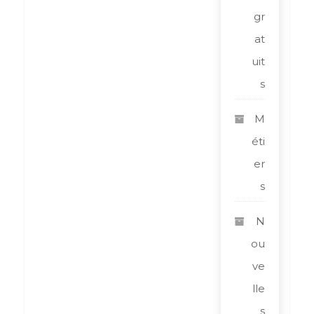
gr
at
uit
s
M
éti
er
s
N
ou
ve
lle
s