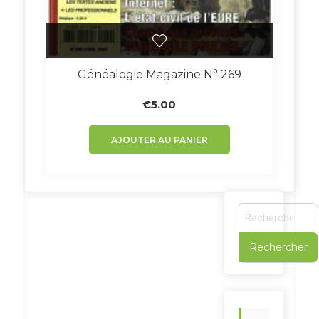
Généalogie Magazine N° 269
€
5.00
AJOUTER AU PANIER
R
e
c
h
e
r
c
h