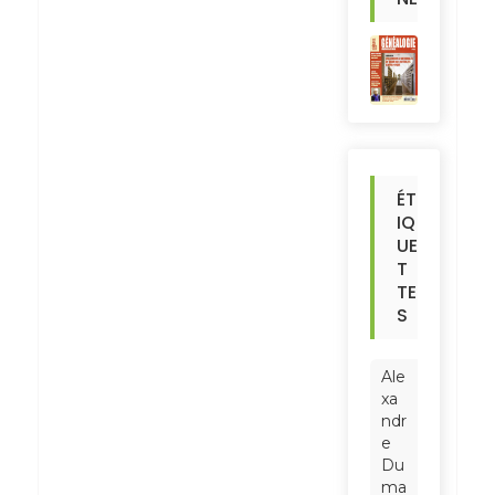
ÉT
IQ
UE
T
TE
S
Ale
xa
ndr
e
Du
ma