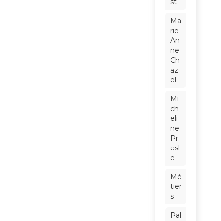
st
Ma
rie-
An
ne
Ch
az
el
Mi
ch
eli
ne
Pr
esl
e
Mé
tier
s
Pal