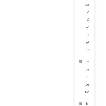
oir
e
&
So
ci
ét
és
H
or
s-
sé
rie
In