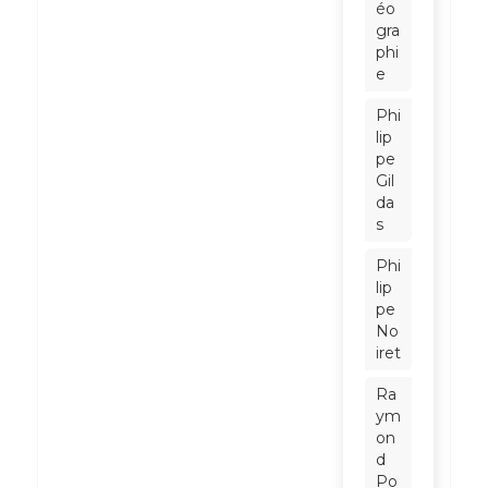
éo
gra
phi
e
Phi
lip
pe
Gil
da
s
Phi
lip
pe
No
iret
Ra
ym
on
d
Po