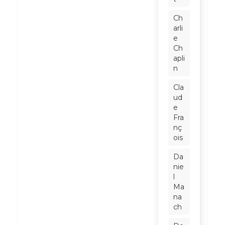
Ch
arli
e
Ch
apli
n
Cla
ud
e
Fra
nç
ois
Da
nie
l
Ma
na
ch