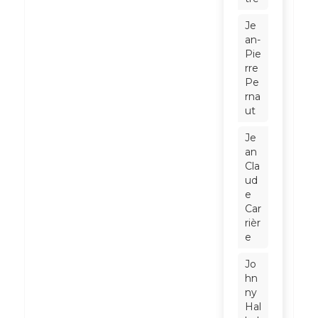
Je
an-
Pie
rre
Pe
rna
ut
Je
an
Cla
ud
e
Car
rièr
e
Jo
hn
ny
Hal