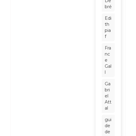
De
bré
Edi
th
pia
f
Fra
nc
e
Gal
l
Ga
bri
el
Att
al
gui
de
de