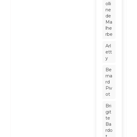
olli
ne
de
Ma
lhe
rbe
Arl
ett
y
Be
rna
rd
Piv
ot
Bri
git
te
Ba
rdo
t