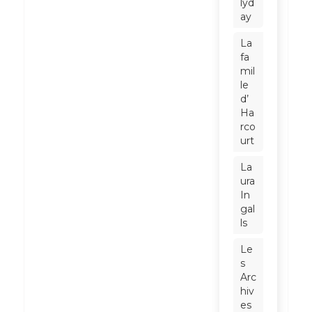
lyd
ay
La
fa
mil
le
d’
Ha
rco
urt
La
ura
In
gal
ls
Le
s
Arc
hiv
es