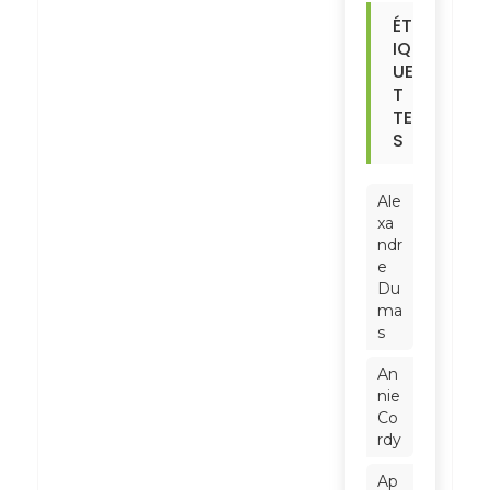
ÉT
IQ
UE
T
TE
S
Ale
xa
ndr
e
Du
ma
s
An
nie
Co
rdy
Ap