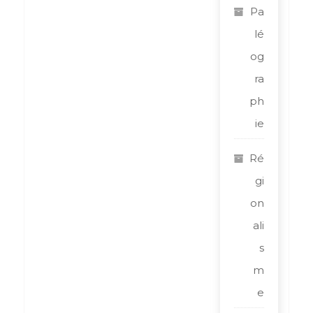
Pa
lé
og
ra
ph
ie
Ré
gi
on
ali
s
m
e