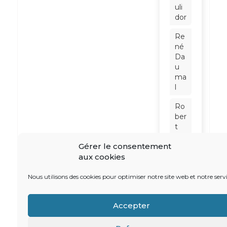
uli
dor
Re
né
Da
u
ma
l
Ro
ber
t
Ba
Gérer le consentement
din
aux cookies
ter
Sc
Nous utilisons des cookies pour optimiser notre site web et notre servi
hn
eid
Accepter
er
So