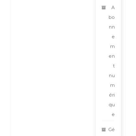
A
bo
nn
e
m
en
t
nu
m
éri
qu
e
Gé