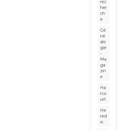
rec
her
ch
e
Gé
né
alo
gie
-
Ma
ga
zin
e
Ha
rco
urt
He
red
is