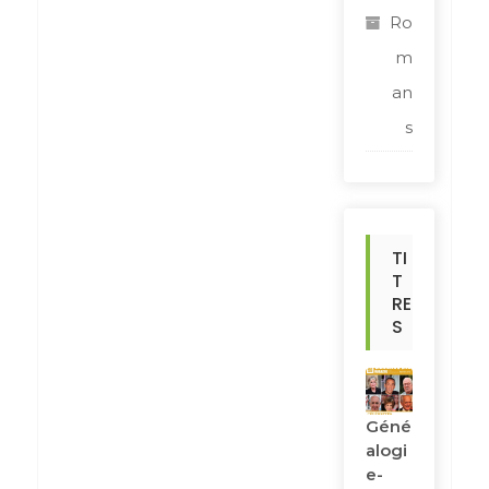
Ro
m
an
s
TI
T
RE
S
Géné
Alogi
E-