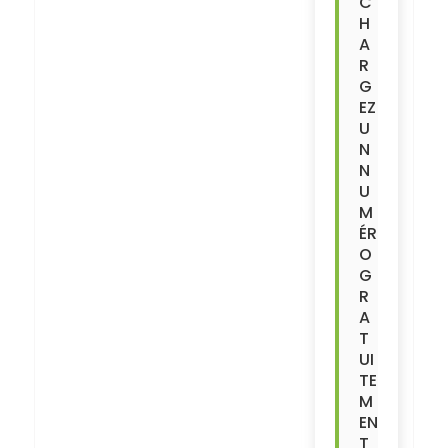
C
H
A
R
G
EZ
U
N
N
U
M
ÉR
O
G
R
A
T
UI
TE
M
EN
T