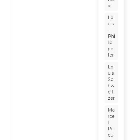
ie
Lo
uis
-
Phi
lip
pe
Ier
Lo
uis
Sc
hw
eit
zer
Ma
rce
l
Pr
ou