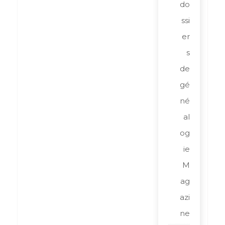
do
ssi
er
s
de
gé
né
al
og
ie
M
ag
azi
ne