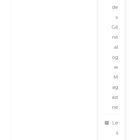
de
x
Gé
né
al
og
ie
M
ag
azi
ne
Le
s