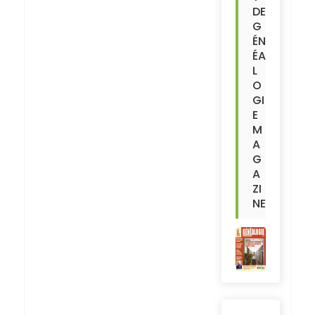
DE
G
ÉN
ÉA
L
O
GI
E
M
A
G
A
ZI
NE