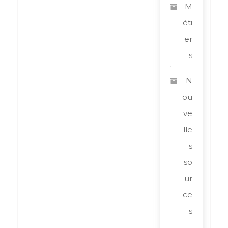
M
éti
er
s
N
ou
ve
lle
s
so
ur
ce
s