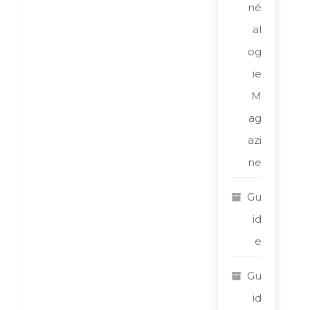
né
al
og
ie
M
ag
azi
ne
Gu
id
e
Gu
id