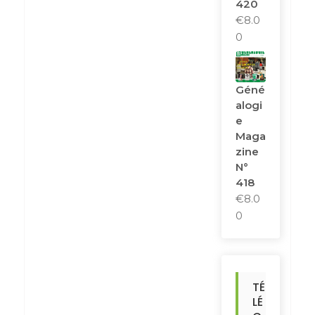
420
€
8.0
0
Géné
Alogi
E
Maga
Zine
N°
418
€
8.0
0
TÉ
LÉ