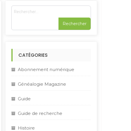
R
e
c
h
e
r
c
h
CATÉGORIES
e
r
Abonnement numérique
:
Généalogie Magazine
Guide
Guide de recherche
Histoire