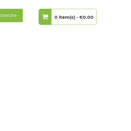
cherche
0 item(s) -
€0.00
Votre panier est vide.