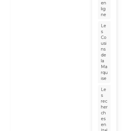
en
lig
ne
Le
s
Co
usi
ns
de
la
Ma
rqu
ise
Le
s
rec
her
ch
es
en
Ital