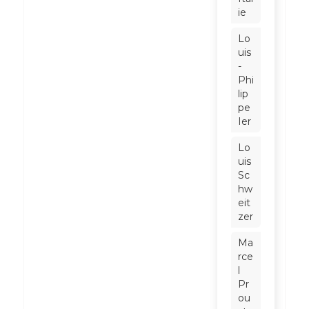
ie
Lo
uis
-
Phi
lip
pe
Ier
Lo
uis
Sc
hw
eit
zer
Ma
rce
l
Pr
ou