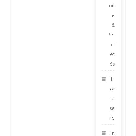
oir
e
&
So
ci
ét
és
H
or
s-
sé
rie
In