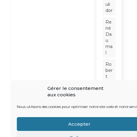
uli
dor
Re
né
Da
u
ma
l
Ro
ber
t
Ba
Gérer le consentement
din
aux cookies
ter
Sc
Nous utilisons des cookies pour optimiser notre site web et notre servi
hn
eid
Accepter
er
So