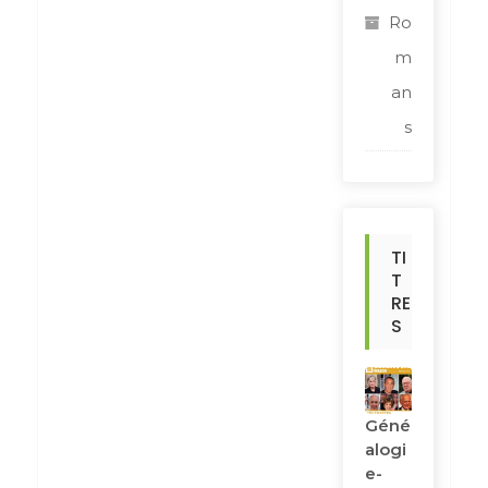
Ro
m
an
s
TI
T
RE
S
Géné
Alogi
E-