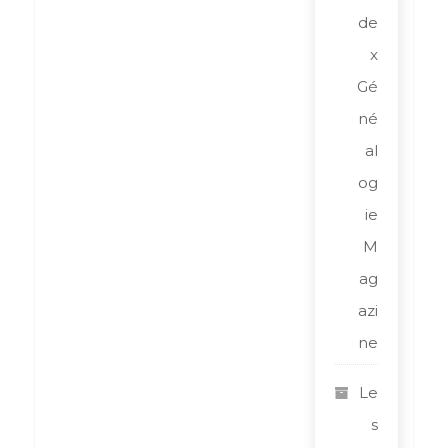
de
x
Gé
né
al
og
ie
M
ag
azi
ne
Le
s