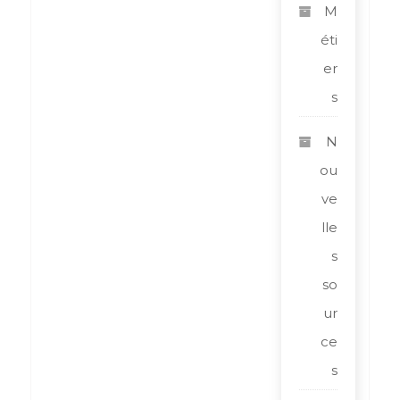
M
éti
er
s
N
ou
ve
lle
s
so
ur
ce
s