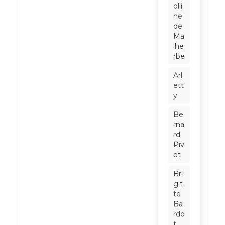
olli
ne
de
Ma
lhe
rbe
Arl
ett
y
Be
rna
rd
Piv
ot
Bri
git
te
Ba
rdo
t