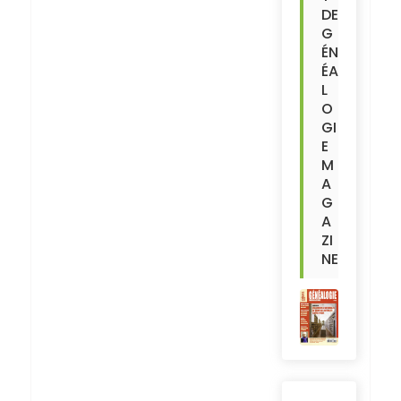
DE
G
ÉN
ÉA
L
O
GI
E
M
A
G
A
ZI
NE