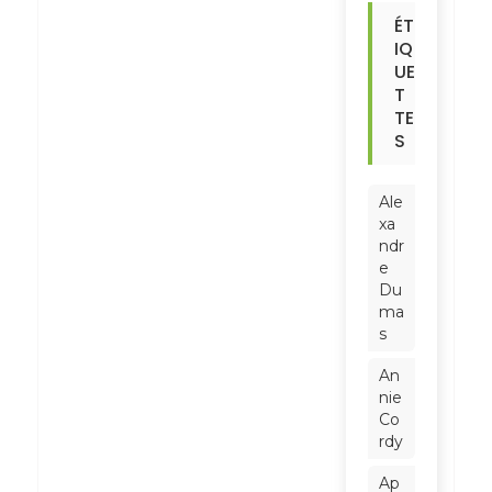
ÉT
IQ
UE
T
TE
S
Ale
xa
ndr
e
Du
ma
s
An
nie
Co
rdy
Ap