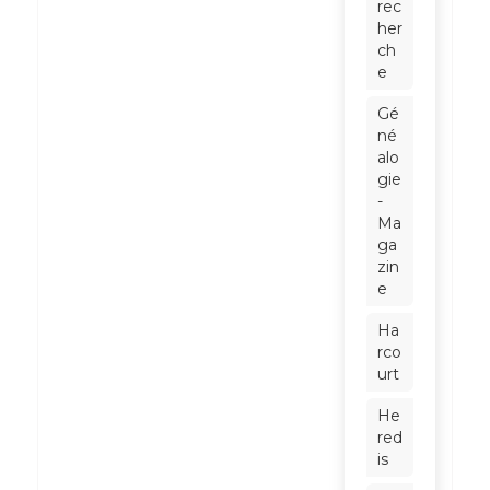
rec
her
ch
e
Gé
né
alo
gie
-
Ma
ga
zin
e
Ha
rco
urt
He
red
is