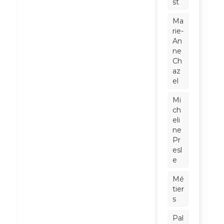
st
Ma
rie-
An
ne
Ch
az
el
Mi
ch
eli
ne
Pr
esl
e
Mé
tier
s
Pal