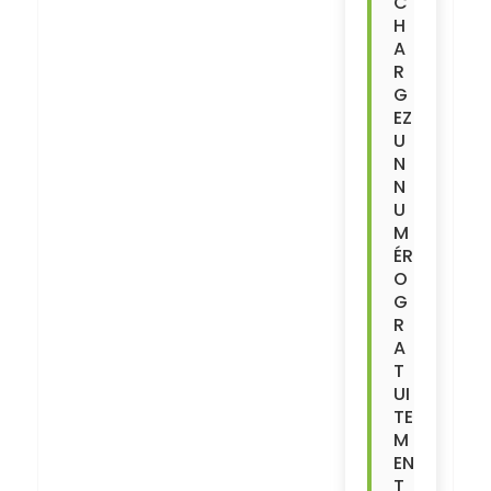
C
H
A
R
G
EZ
U
N
N
U
M
ÉR
O
G
R
A
T
UI
TE
M
EN
T