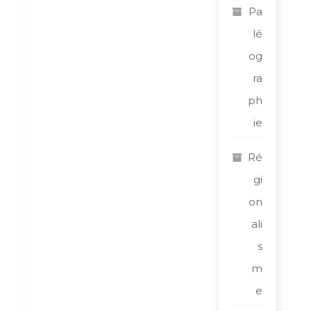
Pa
lé
og
ra
ph
ie
Ré
gi
on
ali
s
m
e