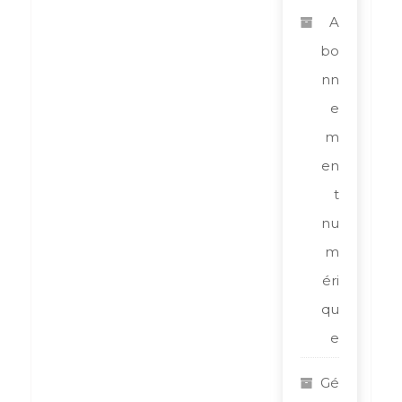
A
bo
nn
e
m
en
t
nu
m
éri
qu
e
Gé