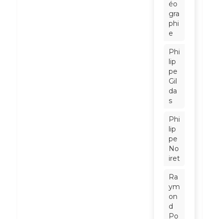
éo
gra
phi
e
Phi
lip
pe
Gil
da
s
Phi
lip
pe
No
iret
Ra
ym
on
d
Po