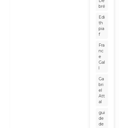
De
bré
Edi
th
pia
f
Fra
nc
e
Gal
l
Ga
bri
el
Att
al
gui
de
de