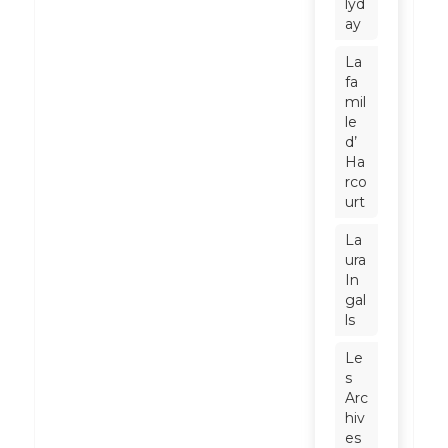
lyd
ay
La
fa
mil
le
d’
Ha
rco
urt
La
ura
In
gal
ls
Le
s
Arc
hiv
es