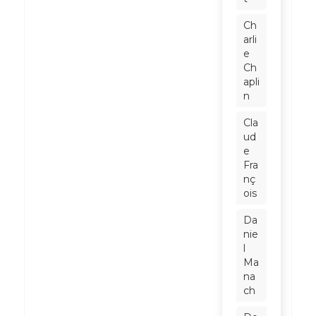
Ch
arli
e
Ch
apli
n
Cla
ud
e
Fra
nç
ois
Da
nie
l
Ma
na
ch