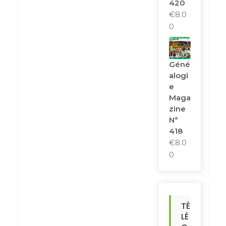
420
€
8.0
0
Géné
Alogi
E
Maga
Zine
N°
418
€
8.0
0
TÉ
LÉ