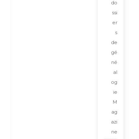
do
ssi
er
s
de
gé
né
al
og
ie
M
ag
azi
ne