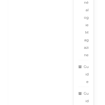
né
al
og
ie
M
ag
azi
ne
Gu
id
e
Gu
id