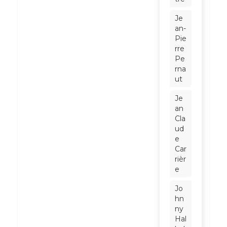
Je
an-
Pie
rre
Pe
rna
ut
Je
an
Cla
ud
e
Car
rièr
e
Jo
hn
ny
Hal