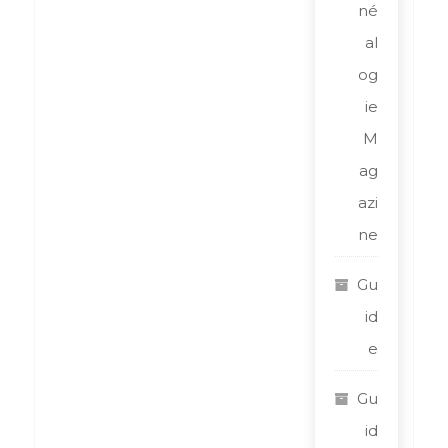
né
al
og
ie
M
ag
azi
ne
Gu
id
e
Gu
id