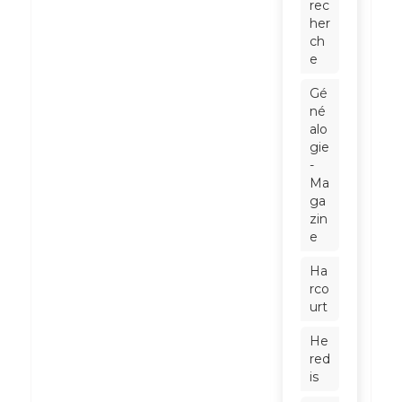
rec
her
ch
e
Gé
né
alo
gie
-
Ma
ga
zin
e
Ha
rco
urt
He
red
is