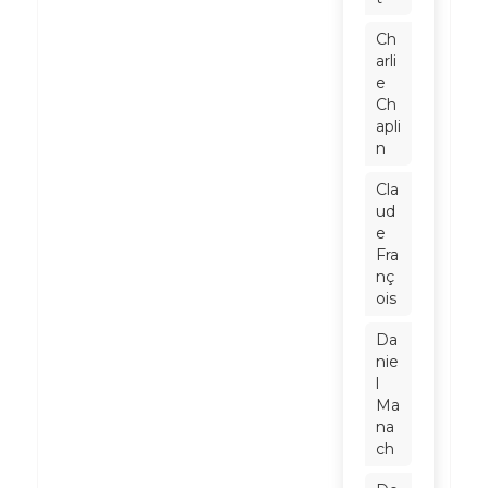
Ch
arli
e
Ch
apli
n
Cla
ud
e
Fra
nç
ois
Da
nie
l
Ma
na
ch