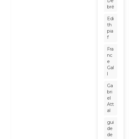
De
bré
Edi
th
pia
f
Fra
nc
e
Gal
l
Ga
bri
el
Att
al
gui
de
de