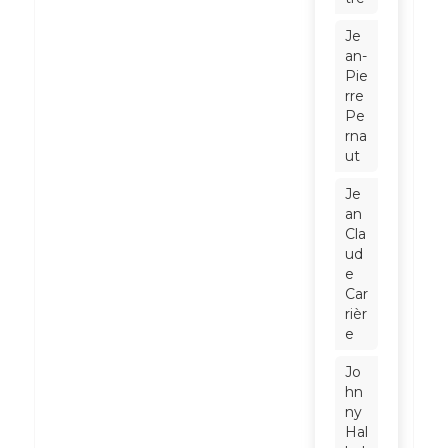
Je
an-
Pie
rre
Pe
rna
ut
Je
an
Cla
ud
e
Car
rièr
e
Jo
hn
ny
Hal