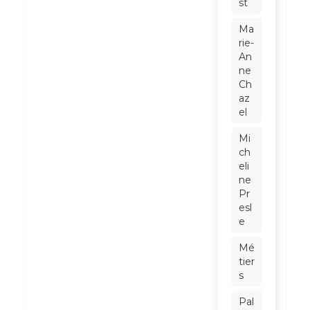
st
Ma
rie-
An
ne
Ch
az
el
Mi
ch
eli
ne
Pr
esl
e
Mé
tier
s
Pal