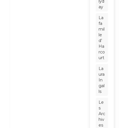
lyd
ay
La
fa
mil
le
d’
Ha
rco
urt
La
ura
In
gal
ls
Le
s
Arc
hiv
es