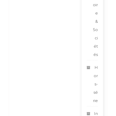
oir
e
&
So
ci
ét
és
H
or
s-
sé
rie
In