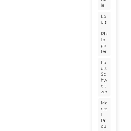
ie
Lo
uis
-
Phi
lip
pe
Ier
Lo
uis
Sc
hw
eit
zer
Ma
rce
l
Pr
ou