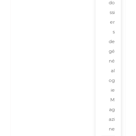
do
ssi
er
s
de
gé
né
al
og
ie
M
ag
azi
ne