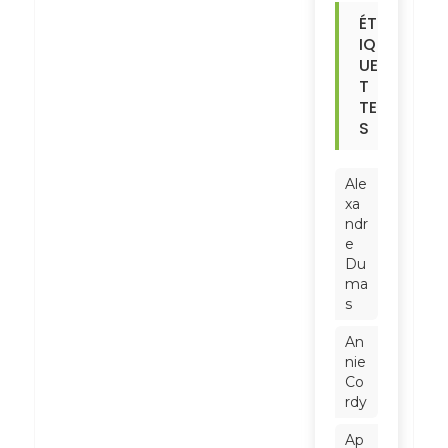
ÉT
IQ
UE
T
TE
S
Ale
xa
ndr
e
Du
ma
s
An
nie
Co
rdy
Ap