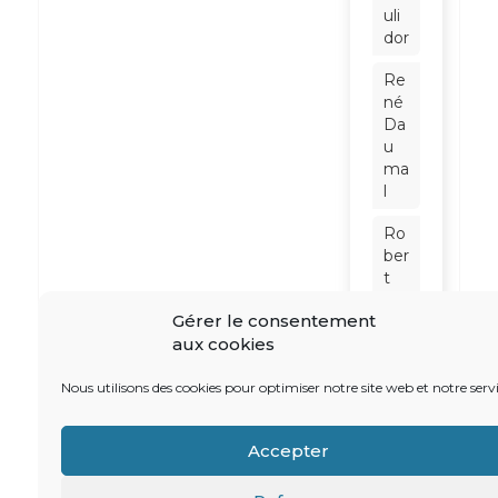
uli
dor
Re
né
Da
u
ma
l
Ro
ber
t
Ba
Gérer le consentement
din
aux cookies
ter
Sc
Nous utilisons des cookies pour optimiser notre site web et notre servi
hn
eid
Accepter
er
So