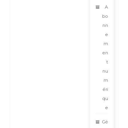
A
bo
nn
e
m
en
t
nu
m
éri
qu
e
Gé