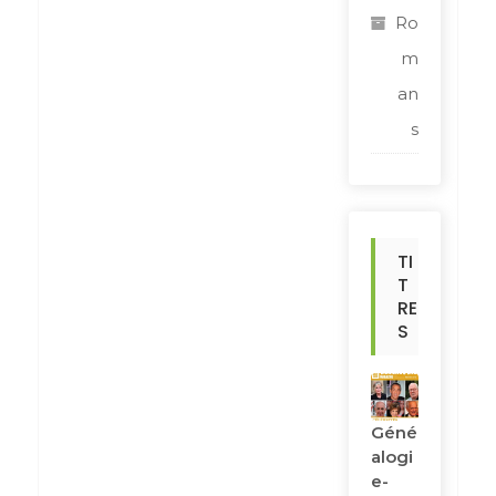
Ro
m
an
s
TI
T
RE
S
Géné
Alogi
E-