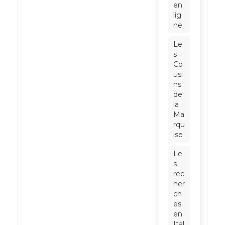
en
lig
ne
Le
s
Co
usi
ns
de
la
Ma
rqu
ise
Le
s
rec
her
ch
es
en
Ital