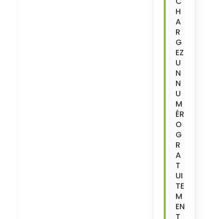
C
H
A
R
G
EZ
U
N
N
U
M
ÉR
O
G
R
A
T
UI
TE
M
EN
T