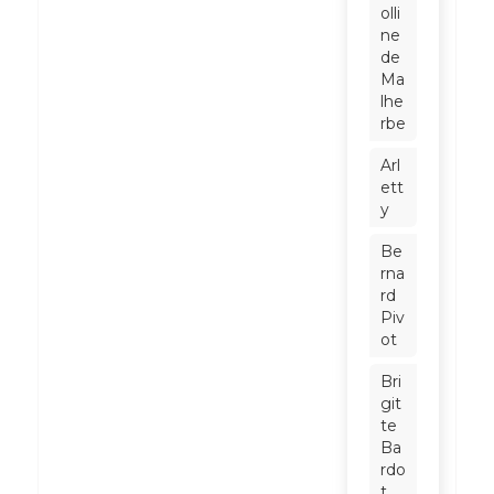
olli
ne
de
Ma
lhe
rbe
Arl
ett
y
Be
rna
rd
Piv
ot
Bri
git
te
Ba
rdo
t