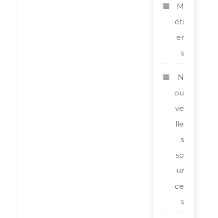
M
éti
er
s
N
ou
ve
lle
s
so
ur
ce
s