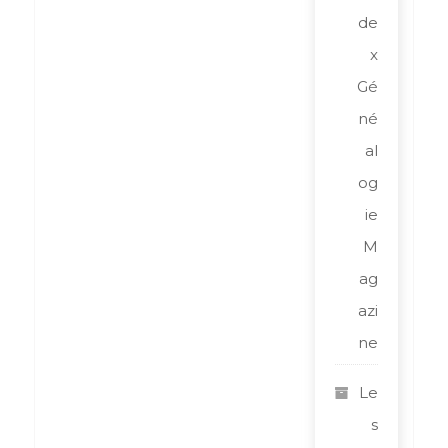
de
x
Gé
né
al
og
ie
M
ag
azi
ne
Le
s