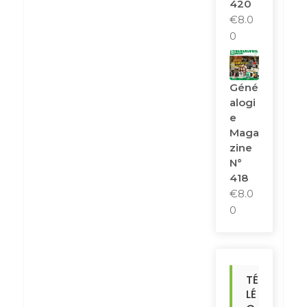
420
€
8.0
0
Géné
Alogi
E
Maga
Zine
N°
418
€
8.0
0
TÉ
LÉ