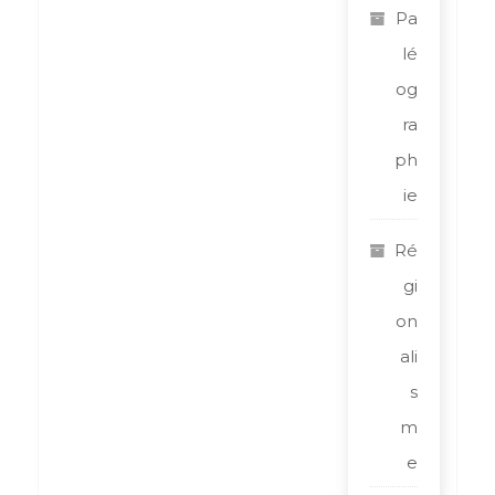
Pa
lé
og
ra
ph
ie
Ré
gi
on
ali
s
m
e