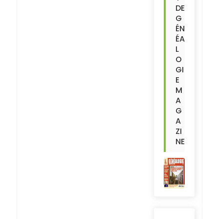
DE
G
ÉN
ÉA
L
O
GI
E
M
A
G
A
ZI
NE