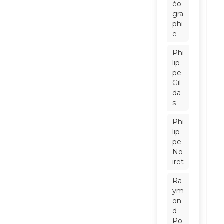
éo
gra
phi
e
Phi
lip
pe
Gil
da
s
Phi
lip
pe
No
iret
Ra
ym
on
d
Po