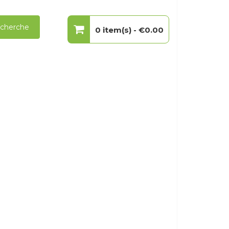
cherche
0 item(s) -
€0.00
Votre panier est vide.