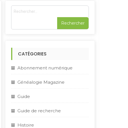
R
e
c
h
e
r
c
h
CATÉGORIES
e
r
Abonnement numérique
:
Généalogie Magazine
Guide
Guide de recherche
Histoire