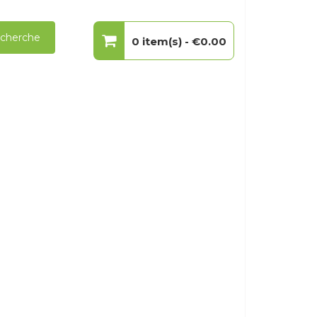
cherche
0 item(s) -
€0.00
Votre panier est vide.