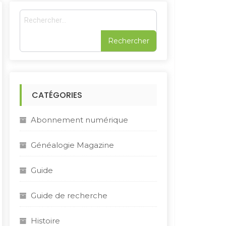
R
e
c
h
e
r
c
h
CATÉGORIES
e
r
Abonnement numérique
:
Généalogie Magazine
Guide
Guide de recherche
Histoire