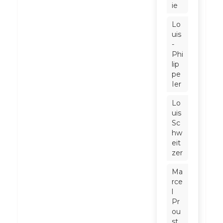
ie
Lo
uis
-
Phi
lip
pe
Ier
Lo
uis
Sc
hw
eit
zer
Ma
rce
l
Pr
ou
st