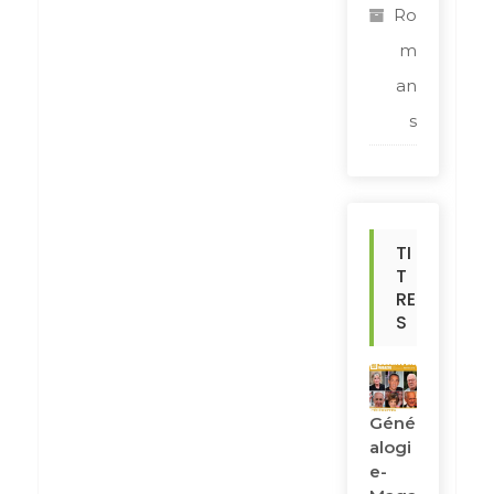
Ro
m
an
s
TI
T
RE
S
Géné
Alogi
E-