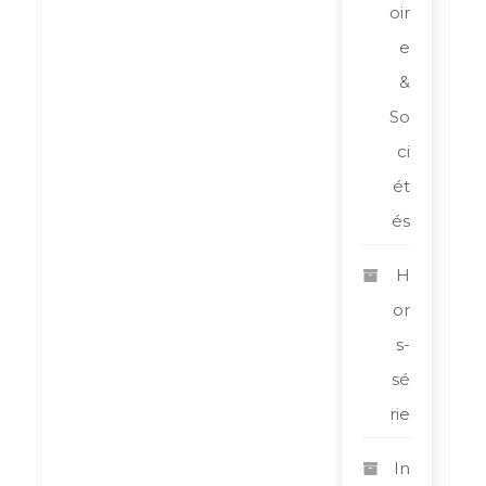
oir
e
&
So
ci
ét
és
H
or
s-
sé
rie
In