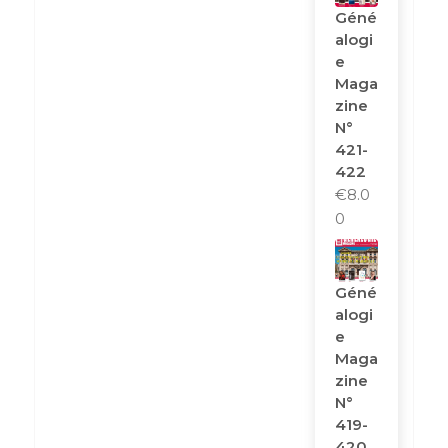
Géné
Alogi
E
Maga
Zine
N°
421-
422
€
8.0
0
Géné
Alogi
E
Maga
Zine
N°
419-
420