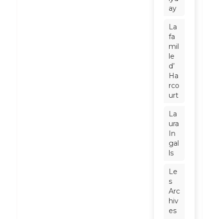
ay
La
fa
mil
le
d’
Ha
rco
urt
La
ura
In
gal
ls
Le
s
Arc
hiv
es