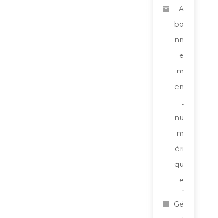
A
bo
nn
e
m
en
t
nu
m
éri
qu
e
Gé