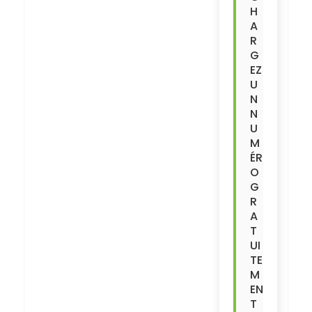
H
A
R
G
EZ
U
N
N
U
M
ÉR
O
G
R
A
T
UI
TE
M
EN
T