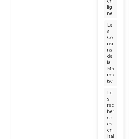
en
lig
ne
Le
s
Co
usi
ns
de
la
Ma
rqu
ise
Le
s
rec
her
ch
es
en
Ital