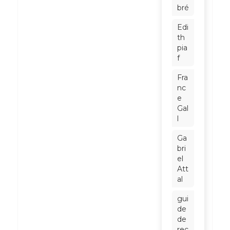
bré
Edi
th
pia
f
Fra
nc
e
Gal
l
Ga
bri
el
Att
al
gui
de
de
rec