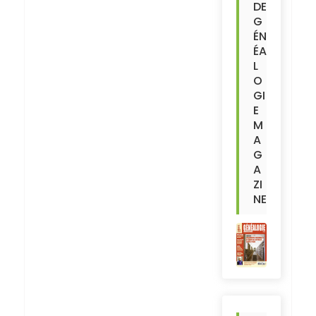
DE
G
ÉN
ÉA
L
O
GI
E
M
A
G
A
ZI
NE