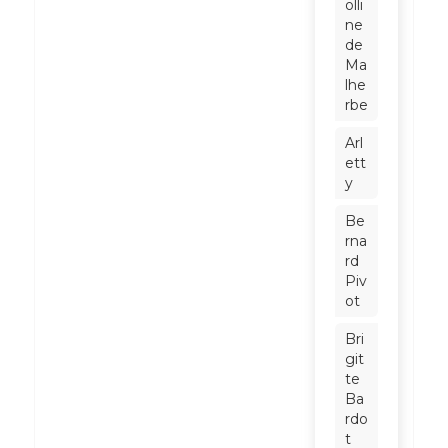
olli
ne
de
Ma
lhe
rbe
Arl
ett
y
Be
rna
rd
Piv
ot
Bri
git
te
Ba
rdo
t