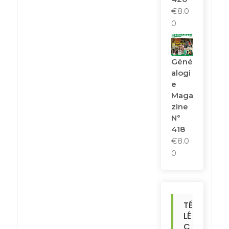
€
8.0
0
Géné
Alogi
E
Maga
Zine
N°
418
€
8.0
0
TÉ
LÉ
C