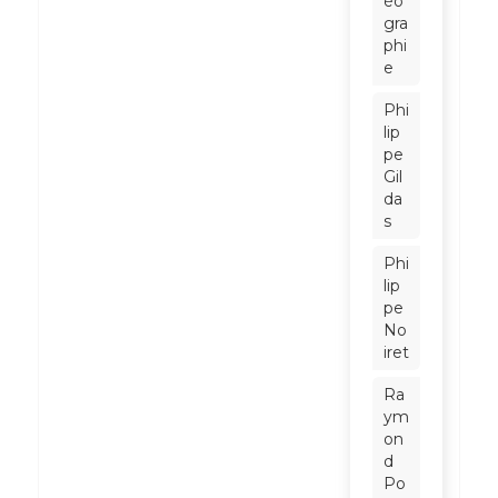
éo
gra
phi
e
Phi
lip
pe
Gil
da
s
Phi
lip
pe
No
iret
Ra
ym
on
d
Po