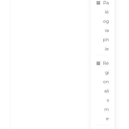
Pa
lé
og
ra
ph
ie
Ré
gi
on
ali
s
m
e