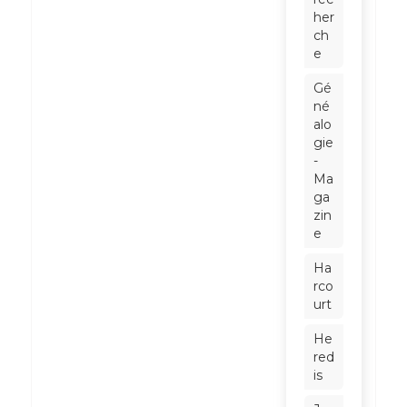
her
ch
e
Gé
né
alo
gie
-
Ma
ga
zin
e
Ha
rco
urt
He
red
is