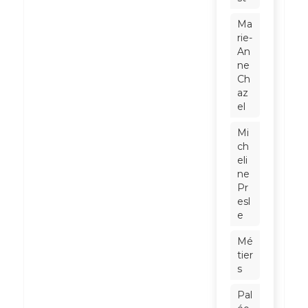
Ma
rie-
An
ne
Ch
az
el
Mi
ch
eli
ne
Pr
esl
e
Mé
tier
s
Pal