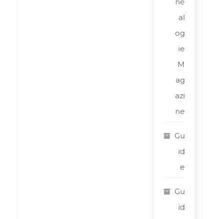
né
al
og
ie
M
ag
azi
ne
Gu
id
e
Gu
id