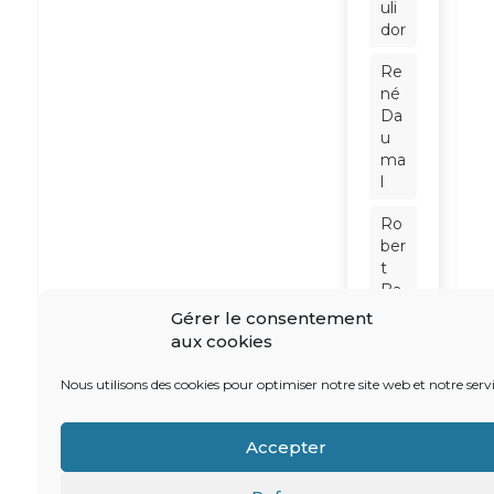
uli
dor
Re
né
Da
u
ma
l
Ro
ber
t
Ba
din
Gérer le consentement
ter
aux cookies
Sc
Nous utilisons des cookies pour optimiser notre site web et notre servi
hn
eid
er
Accepter
So