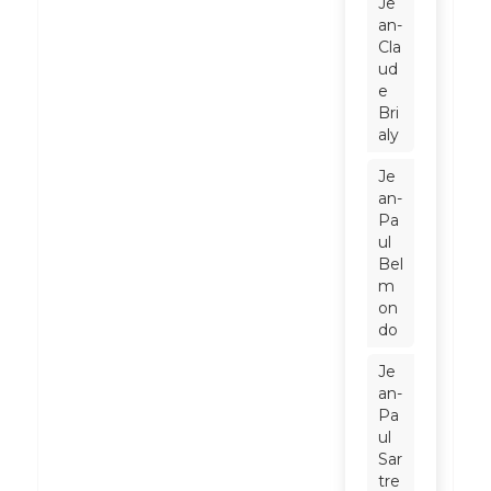
Je
an-
Cla
ud
e
Bri
aly
Je
an-
Pa
ul
Bel
m
on
do
Je
an-
Pa
ul
Sar
tre