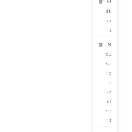
M
éti
er
s
N
ou
ve
lle
s
so
ur
ce
s