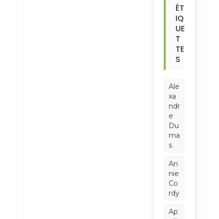
ÉT
IQ
UE
T
TE
S
Ale
xa
ndr
e
Du
ma
s
An
nie
Co
rdy
Ap