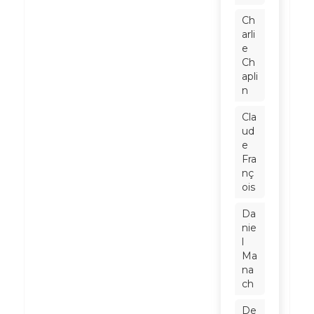
Ch
arli
e
Ch
apli
n
Cla
ud
e
Fra
nç
ois
Da
nie
l
Ma
na
ch
De