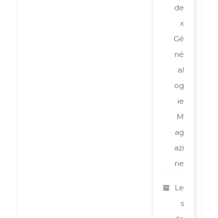
de
x
Gé
né
al
og
ie
M
ag
azi
ne
Le
s