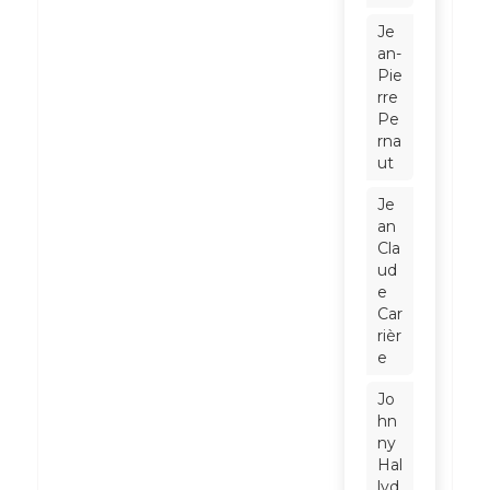
Je
an-
Pie
rre
Pe
rna
ut
Je
an
Cla
ud
e
Car
rièr
e
Jo
hn
ny
Hal
lyd