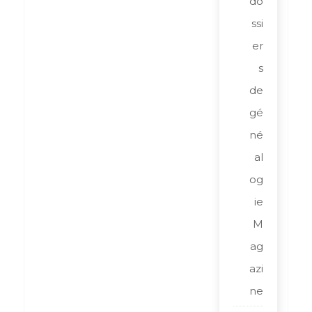
do
ssi
er
s
de
gé
né
al
og
ie
M
ag
azi
ne