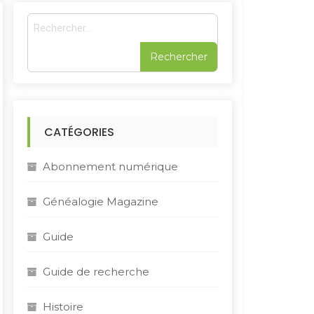
R
e
c
h
e
r
c
h
CATÉGORIES
e
r
Abonnement numérique
:
Généalogie Magazine
Guide
Guide de recherche
Histoire