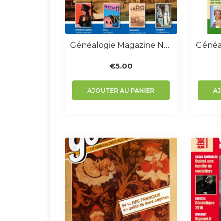
Généalogie Magazine N° 382-383
€
5.00
AJOUTER AU PANIER
A