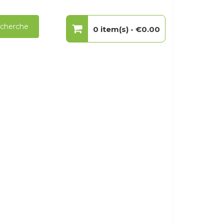
cherche
0 item(s) -
€0.00
Votre panier est vide.