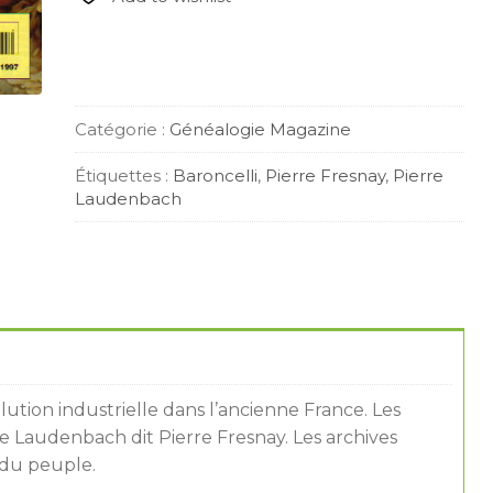
quantity
Catégorie :
Généalogie Magazine
Étiquettes :
Baroncelli
,
Pierre Fresnay
,
Pierre
Laudenbach
llution industrielle dans l’ancienne France. Les
erre Laudenbach dit Pierre Fresnay. Les archives
é du peuple.