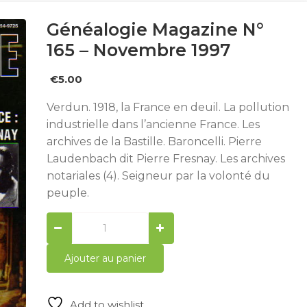
Généalogie Magazine N°
165 – Novembre 1997
€
5.00
Verdun. 1918, la France en deuil. La pollution
industrielle dans l’ancienne France. Les
archives de la Bastille. Baroncelli. Pierre
Laudenbach dit Pierre Fresnay. Les archives
notariales (4). Seigneur par la volonté du
peuple.
Généalogie
Magazine
n°
Ajouter au panier
165
-
novembre
Add to wishlist
1997