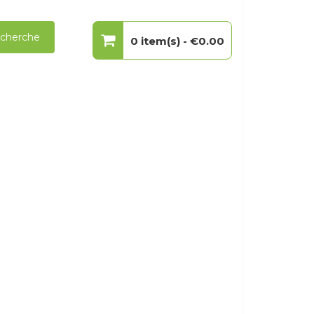
cherche
0 item(s) -
€0.00
Votre panier est vide.