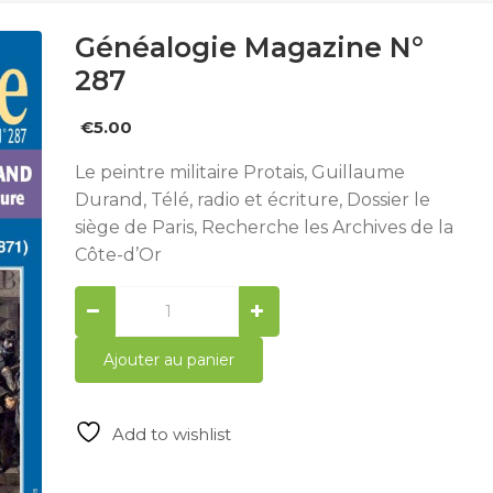
Généalogie Magazine N°
287
€
5.00
Le peintre militaire Protais, Guillaume
Durand, Télé, radio et écriture, Dossier le
siège de Paris, Recherche les Archives de la
Côte-d’Or
Généalogie
Magazine
N°
Ajouter au panier
287
quantity
Add to wishlist