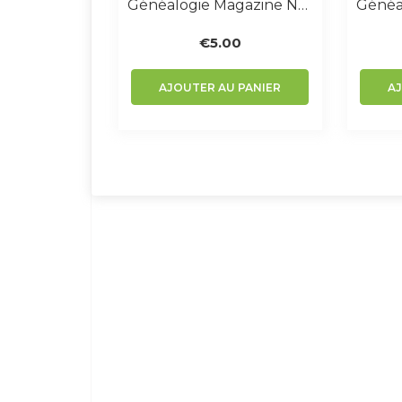
Généalogie Magazine N° 377-378
€
5.00
AJOUTER AU PANIER
A