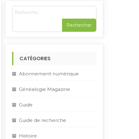
R
e
c
h
e
r
c
h
CATÉGORIES
e
r
Abonnement numérique
:
Généalogie Magazine
Guide
Guide de recherche
Histoire