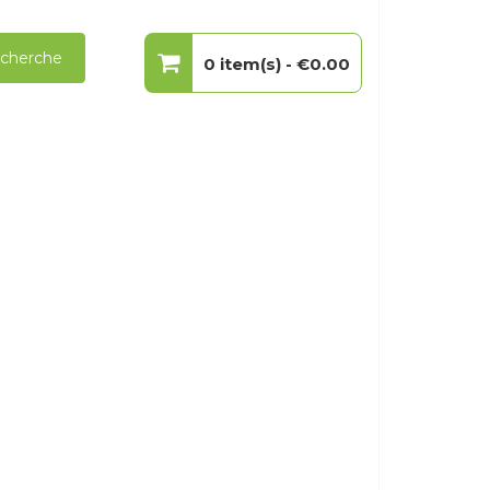
cherche
0 item(s) -
€0.00
Votre panier est vide.