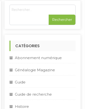
R
e
c
h
e
r
c
h
CATÉGORIES
e
r
Abonnement numérique
:
Généalogie Magazine
Guide
Guide de recherche
Histoire