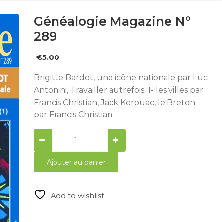
Généalogie Magazine N°
289
€
5.00
Brigitte Bardot, une icône nationale par Luc
Antonini, Travailler autrefois. 1- les villes par
Francis Christian, Jack Kerouac, le Breton
par Francis Christian
Généalogie
Magazine
n°
Ajouter au panier
289
quantity
Add to wishlist