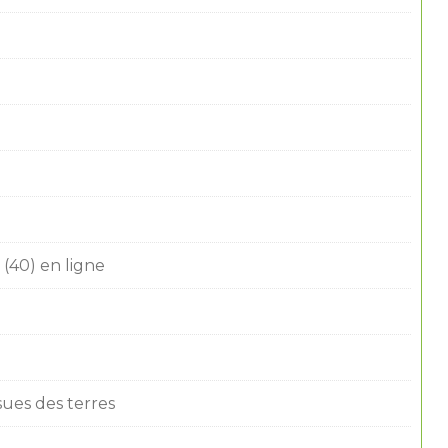
(40) en ligne
ssues des terres