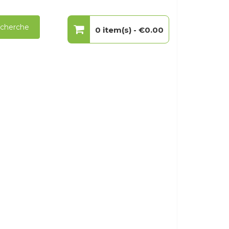
cherche
0 item(s) -
€0.00
Votre panier est vide.