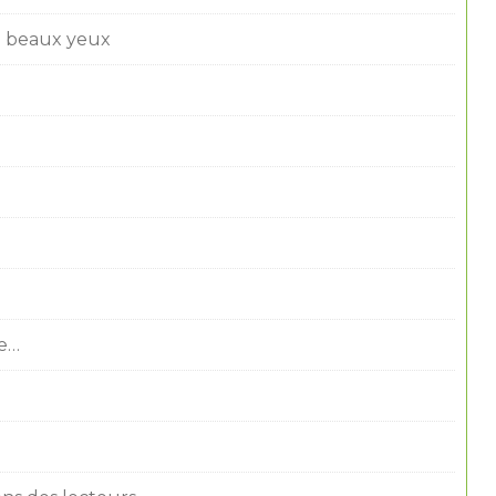
de beaux yeux
ie…