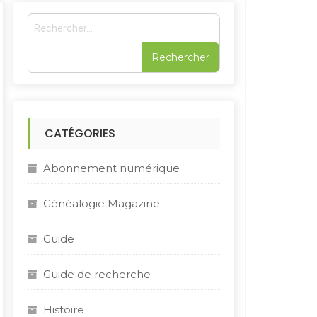
R
e
c
h
e
r
c
h
CATÉGORIES
e
r
Abonnement numérique
:
Généalogie Magazine
Guide
Guide de recherche
Histoire