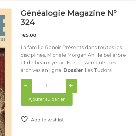
Généalogie Magazine N°
324
€
5.00
La famille Renoir Présents dans toutes les
disciplines, Michèle Morgan Ah ! le bel arbre
et de beaux yeux, Enrichissements des
archives en ligne,
Dossier
Les Tudors
Généalogie
Magazine
N°
Ajouter au panier
324
quantity
Add to wishlist