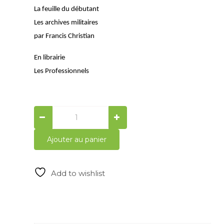
La feuille du débutant
Les archives militaires
par Francis Christian
En librairie
Les Professionnels
Généalogie
Magazine
n°
Ajouter au panier
377-
378
quantity
Add to wishlist