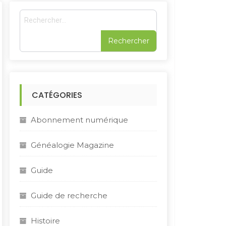
R
e
c
h
e
r
c
h
CATÉGORIES
e
r
Abonnement numérique
:
Généalogie Magazine
Guide
Guide de recherche
Histoire