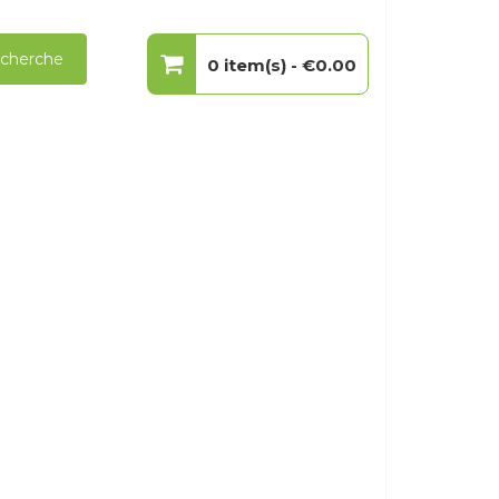
cherche
0 item(s) -
€0.00
Votre panier est vide.