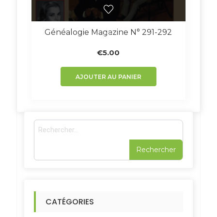
Généalogie Magazine N° 291-292
€
5.00
AJOUTER AU PANIER
R
e
c
h
e
r
c
h
CATÉGORIES
e
r