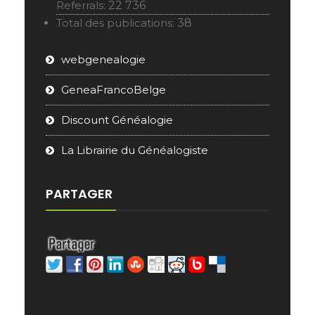
Referrals:
22 736
Total des publications:
38
webgenealogie
GeneaFrancoBelge
Discount Généalogie
La Librairie du Généalogiste
PARTAGER