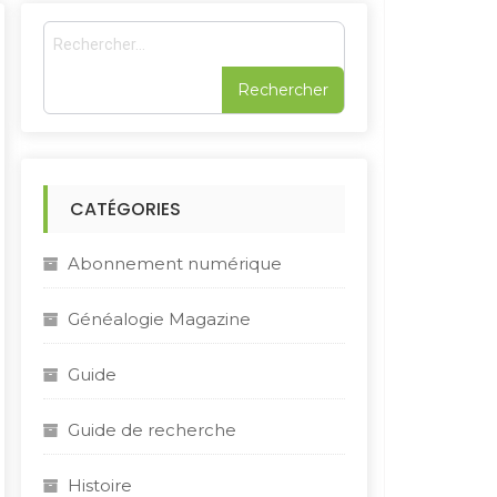
R
e
c
h
e
r
c
h
CATÉGORIES
e
r
Abonnement numérique
:
Généalogie Magazine
Guide
Guide de recherche
Histoire