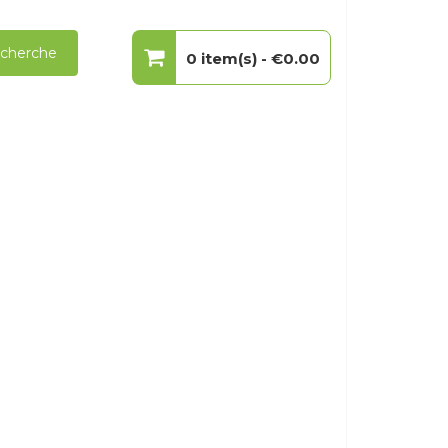
cherche
0 item(s) -
€0.00
Votre panier est vide.