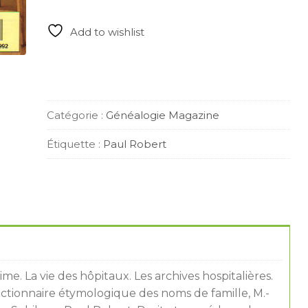
-
avril
Add to wishlist
1992
quantity
Catégorie :
Généalogie Magazine
Étiquette :
Paul Robert
ime. La vie des hôpitaux. Les archives hospitalières.
 Dictionnaire étymologique des noms de famille, M.-