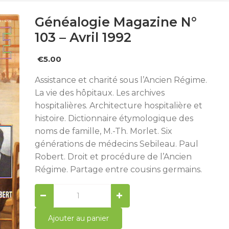
Généalogie Magazine N°
103 – Avril 1992
€
5.00
Assistance et charité sous l’Ancien Régime.
La vie des hôpitaux. Les archives
hospitalières. Architecture hospitalière et
histoire. Dictionnaire étymologique des
noms de famille, M.-Th. Morlet. Six
générations de médecins Sebileau. Paul
Robert. Droit et procédure de l’Ancien
Régime. Partage entre cousins germains.
Généalogie
Magazine
n°
Ajouter au panier
103