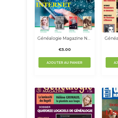
Généalogie Magazine N° 380-381
€
5.00
AJOUTER AU PANIER
A