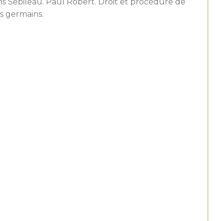
ns Sebileau. Paul Robert. Droit et procédure de
s germains.