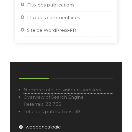
Flux des publications
Flux des commentaires
Site de WordPress-FR
Nombre total de visiteurs:
446 433
Overview of Search Engine
Referrals:
22 736
Total des publications:
38
webgenealogie