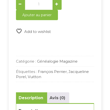
Généalogie
Magazine
n°
Ajouter au panier
254
quantity
Add to wishlist
Catégorie :
Généalogie Magazine
Étiquettes :
François Perrier
,
Jacqueline
Porel
,
Vuitton
Description
Avis (0)