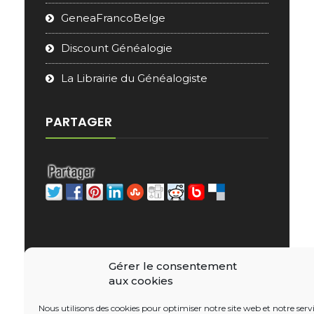
GeneaFrancoBelge
Discount Généalogie
La Librairie du Généalogiste
PARTAGER
Gérer le consentement
aux cookies
Copyright © 2026 - e-Librairie Généalogique
Nous utilisons des cookies pour optimiser notre site web et notre servi