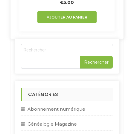
€
5.00
AJOUTER AU PANIER
R
e
c
h
e
r
c
h
CATÉGORIES
e
r
Abonnement numérique
:
Généalogie Magazine