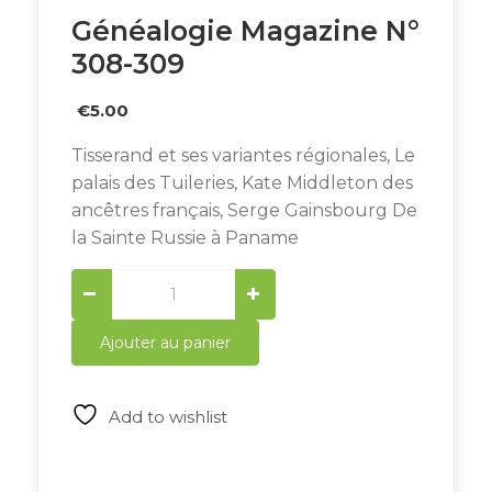
Généalogie Magazine N°
308-309
€
5.00
Tisserand et ses variantes régionales, Le
palais des Tuileries, Kate Middleton des
ancêtres français, Serge Gainsbourg De
la Sainte Russie à Paname
Généalogie
Magazine
N°
Ajouter au panier
308-
309
quantity
Add to wishlist