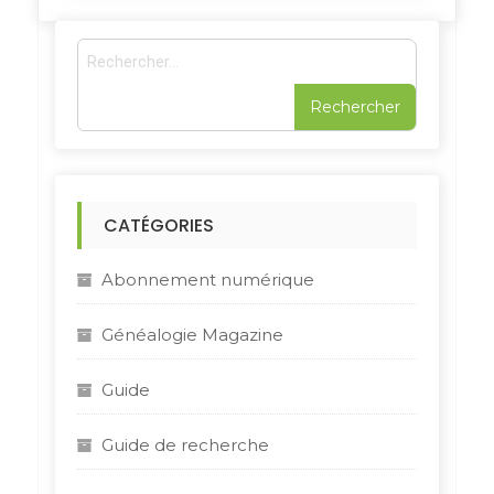
R
e
c
h
e
r
c
h
CATÉGORIES
e
r
Abonnement numérique
:
Généalogie Magazine
Guide
Guide de recherche