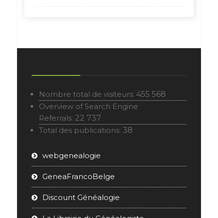
Nombre total de visiteurs:
455 568
Overview of Search Engine
Referrals:
22 737
Total des publications:
38
webgenealogie
GeneaFrancoBelge
Discount Généalogie